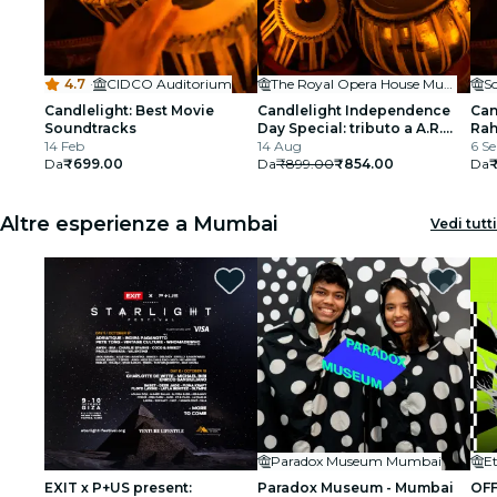
4.7
·
CIDCO Auditorium
The Royal Opera House Mumbai
S
Candlelight: Best Movie
Candlelight Independence
Can
Soundtracks
Day Special: tributo a A.R.
Rah
14 Feb
Rahman al Royal Opera
14 Aug
BK
6 Se
Da
₹699.00
House
Da
₹899.00
₹854.00
Da
₹
Altre esperienze a Mumbai
Vedi tutti
Paradox Museum Mumbai
E
EXIT x P+US present:
Paradox Museum - Mumbai
OFF