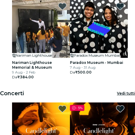
Nariman Lighthouse
Paradox Museum Mumbai
Nariman Lighthouse
Paradox Museum - Mumbai
Memorial & Museum
7 Aug - 31 Aug
9 Aug - 2 Feb
Da
₹500.00
Da
₹384.00
Concerti
Vedi tutti
-
5%