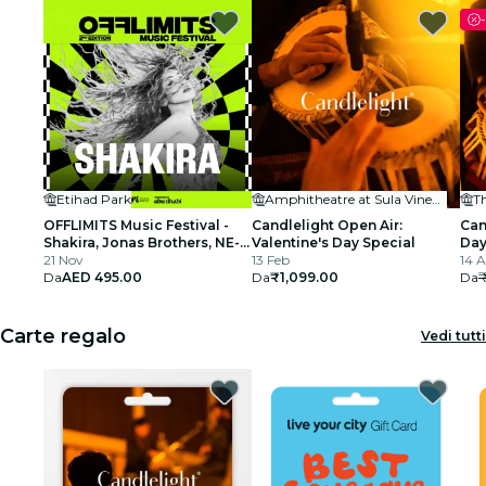
-
Etihad Park
Amphitheatre at Sula Vineyards
OFFLIMITS Music Festival -
Candlelight Open Air:
Can
Shakira, Jonas Brothers, NE-
Valentine's Day Special
Day
YO e altri
21 Nov
13 Feb
Rah
14 
Da
AED 495.00
Da
₹1,099.00
Ho
Da
Carte regalo
Vedi tutti