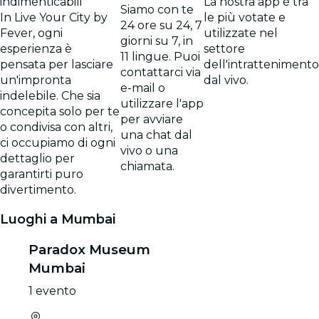
indimenticabili
La nostra app è tra
Siamo con te
In Live Your City by
le più votate e
24 ore su 24, 7
Fever, ogni
utilizzate nel
giorni su 7, in
esperienza è
settore
11 lingue. Puoi
pensata per lasciare
dell'intrattenimento
contattarci via
un'impronta
dal vivo.
e-mail o
indelebile. Che sia
utilizzare l'app
concepita solo per te
per avviare
o condivisa con altri,
una chat dal
ci occupiamo di ogni
vivo o una
dettaglio per
chiamata.
garantirti puro
divertimento.
Luoghi a Mumbai
Paradox Museum
Mumbai
1 evento