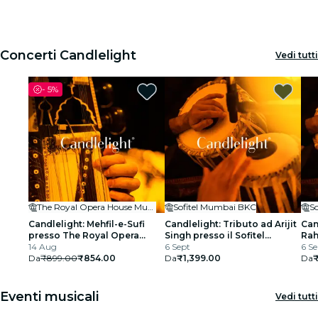
House
1
1
2
2
3
3
Cinema
Concerti Candlelight
Vedi tutti
-
5%
The Royal Opera House Mumbai
Sofitel Mumbai BKC
S
Candlelight: Mehfil-e-Sufi
Candlelight: Tributo ad Arijit
Can
presso The Royal Opera
Singh presso il Sofitel
Rah
House
14 Aug
Mumbai BKC
6 Sept
BK
6 Se
Da
₹899.00
₹854.00
Da
₹1,399.00
Da
₹
Eventi musicali
Vedi tutti