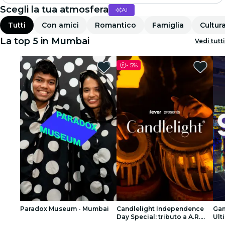
Scegli la tua atmosfera
AI
Madrid
Tutti
Con amici
Romantico
Famiglia
Cultur
Candlelight
La top 5 in Mumbai
Vedi tutti
Londra
-
5%
Esperienze e città
San Paolo
Mostre
Seoul
Tour città
Concerti
Paradox Museum - Mumbai
Candlelight Independence
Gam
Ristoranti
Day Special: tributo a A.R.
Ult
Rahman al Royal Opera