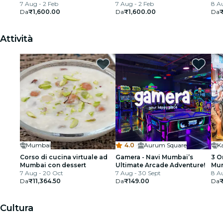
7 Aug - 2 Feb
7 Aug - 2 Feb
8 Au
Da
₹1,600.00
Da
₹1,600.00
Da
Attività
Mumbai
4.0
·
Aurum Square
Corso di cucina virtuale ad
Gamera - Navi Mumbai’s
3 O
Mumbai con dessert
Ultimate Arcade Adventure!
Mum
7 Aug - 20 Oct
7 Aug - 30 Sept
Tou
8 Au
Da
₹11,364.50
Da
₹149.00
Da
Cultura