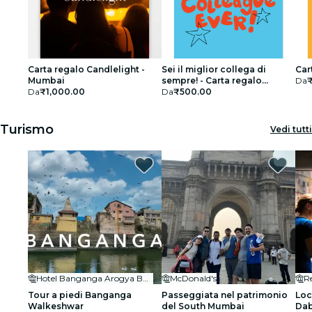
Carta regalo Candlelight -
Sei il miglior collega di
Car
Mumbai
sempre! - Carta regalo
Da
Da
₹1,000.00
edizione speciale
Da
₹500.00
Turismo
Vedi tutti
Hotel Banganga Arogya Bhavan
McDonald's
R
Tour a piedi Banganga
Passeggiata nel patrimonio
Loc
Walkeshwar
del South Mumbai
Dab