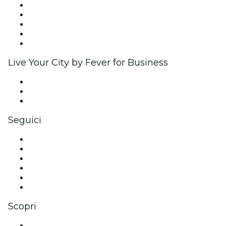
Pubblica il tuo evento
Eventi aziendali & benefit
Programma di affiliazione
Programma Ambassador e Influencer
Brand partnership
Live Your City by Fever for Business
Eventi privati e biglietti di gruppo
Benefit aziendali
Gift card e voucher aziendali
Seguici
Facebook
X (Twitter)
Instagram
TikTok
LinkedIn
Youtube
Scopri
Luoghi a Mumbai