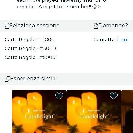
each note played flawlessly and full of
emotion. A night to remember!! 😍✨
Seleziona sessione
Domande?
Carta Regalo - ₹1000
Contattaci
qui
Carta Regalo - ₹3000
Carta Regalo - ₹5000
Esperienze simili