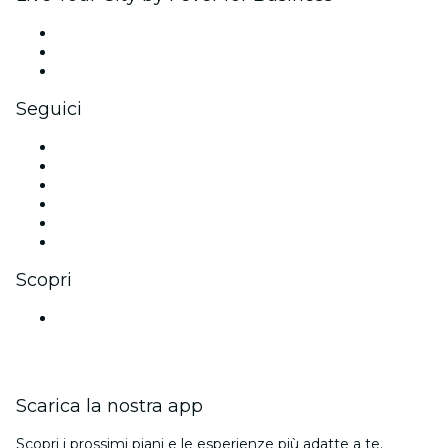
Eventi privati e biglietti di gruppo
Benefit aziendali
Gift card e voucher aziendali
Seguici
Facebook
X (Twitter)
Instagram
TikTok
LinkedIn
Youtube
Scopri
Luoghi a Mumbai
Scarica la nostra app
Scopri i prossimi piani e le esperienze più adatte a te.