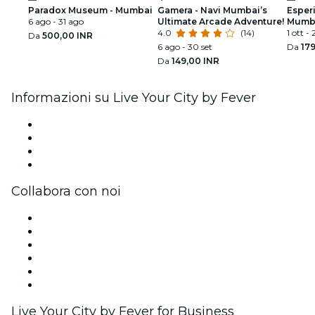
Paradox Museum - Mumbai
Gamera - Navi Mumbai’s
Esper
6 ago - 31 ago
Ultimate Arcade Adventure!
Mumba
4.0
(14)
medie
1 ott - 
Da
500,00 INR
6 ago - 30 set
Da
179
Da
149,00 INR
Informazioni su Live Your City by Fever
Stampa
Unisciti al team
Carte regalo
Centro assistenza
Collabora con noi
Gestisci il tuo evento
Pubblica il tuo evento
Eventi aziendali & benefit
Programma di affiliazione
Programma Ambassador e Influencer
Brand partnership
Live Your City by Fever for Business