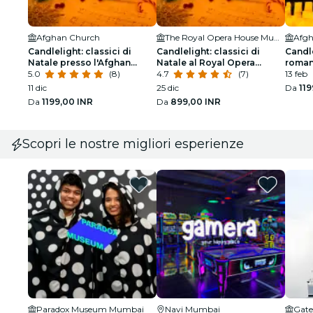
Afghan Church
The Royal Opera House Mumbai
Afgh
Candlelight: classici di
Candlelight: classici di
Candle
Natale presso l'Afghan
Natale al Royal Opera
roman
Church
5.0
(8)
House
4.7
(7)
13 feb
11 dic
25 dic
Da
119
Da
1199,00 INR
Da
899,00 INR
Scopri le nostre migliori esperienze
Paradox Museum Mumbai
Navi Mumbai
Gate