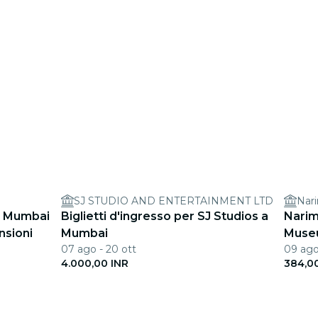
SJ STUDIO AND ENTERTAINMENT LTD
Nar
a Mumbai
Biglietti d'ingresso per SJ Studios a
Narim
nsioni
Mumbai
Muse
07 ago - 20 ott
09 ago
4.000,00 INR
384,0