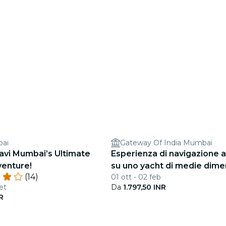
bai
Gateway Of India Mumbai
avi Mumbai’s Ultimate
Esperienza di navigazione 
enture!
su uno yacht di medie dime
(14)
01 ott - 02 feb
et
Da
1.797,50 INR
R