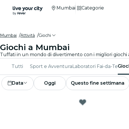
Mumbai
Categorie
Mumbai
Attività
Giochi
Giochi a Mumbai
Tuffati in un mondo di divertimento con i migliori giochi a
Gioc
Tutti
Sport e Avventura
Laboratori Fai-da-Te
Data
Oggi
Questo fine settimana