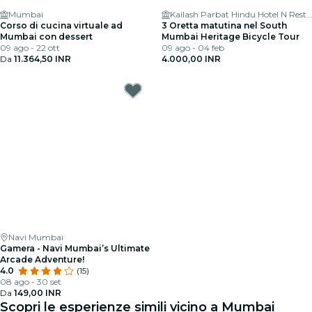
Mumbai
Kailash Parbat Hindu Hotel N Restaurants
Corso di cucina virtuale ad
3 Oretta matutina nel South
Mumbai con dessert
Mumbai Heritage Bicycle Tour
09 ago - 22 ott
09 ago - 04 feb
Da
11.364,50 INR
4.000,00 INR
Navi Mumbai
Gamera - Navi Mumbai’s Ultimate
Arcade Adventure!
4.0
(15)
08 ago - 30 set
Da
149,00 INR
Scopri le esperienze simili vicino a Mumbai