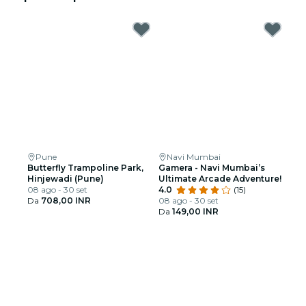
Pune
Navi Mumbai
Butterfly Trampoline Park,
Gamera - Navi Mumbai’s
Hinjewadi (Pune)
Ultimate Arcade Adventure!
08 ago - 30 set
4.0
(15)
Da
708,00 INR
08 ago - 30 set
Da
149,00 INR