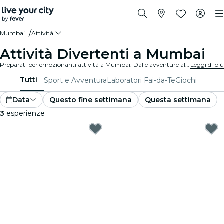
Mumbai
Attività
Attività Divertenti a Mumbai
Preparati per emozionanti attività a Mumbai. Dalle avventure all'aperto alle esperienze culturali, scopri i modi migliori per sfruttare al massimo il tuo tempo.
Leggi di più
Tutti
Sport e Avventura
Laboratori Fai-da-Te
Giochi
Data
Questo fine settimana
Questa settimana
3
esperienze