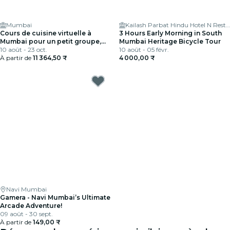
Mumbai
Kailash Parbat Hindu Hotel N Restaurants
Cours de cuisine virtuelle à
3 Hours Early Morning in South
Mumbai pour un petit groupe,
Mumbai Heritage Bicycle Tour
avec dessert
10 août - 23 oct.
10 août - 05 févr.
À partir de
11 364,50 ₹
4 000,00 ₹
Navi Mumbai
Gamera - Navi Mumbai’s Ultimate
Arcade Adventure!
09 août - 30 sept.
À partir de
149,00 ₹