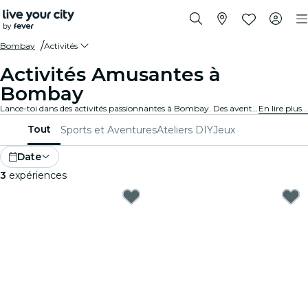
Bombay
Activités
Activités Amusantes à
Bombay
Lance-toi dans des activités passionnantes à Bombay. Des aventures en plein air aux expériences culturelles, découvre les meilleurs moyens de profiter au maximum de ton temps.
En lire plus...
Tout
Sports et Aventures
Ateliers DIY
Jeux
Date
3
expériences