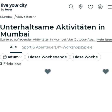
Mumbai
Aktivitäten
Unterhaltsame Aktivitäten in
Mumbai
Starte zu aufregenden Aktivitäten in Mumbai. Von Outdoor-Abenteuern bis hin zu kulturellen Erlebnissen - entdecke die besten Möglichkeiten, deine Zeit bestmöglich zu verbringen.
Mehr lesen
Alle
Sport & Abenteuer
DIY-Workshops
Spiele
Datum
Dieses Wochenende
Diese Woche
3
Erlebnisse