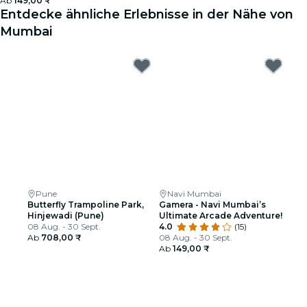
Ab
149,00 ₹
Entdecke ähnliche Erlebnisse in der Nähe von
Mumbai
Pune
Navi Mumbai
Butterfly Trampoline Park,
Gamera - Navi Mumbai’s
Hinjewadi (Pune)
Ultimate Arcade Adventure!
08 Aug. - 30 Sept.
4.0
(15)
Ab
708,00 ₹
08 Aug. - 30 Sept.
Ab
149,00 ₹