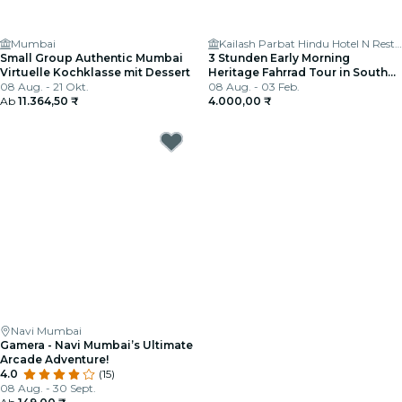
Mumbai
Kailash Parbat Hindu Hotel N Restaurants
Small Group Authentic Mumbai
3 Stunden Early Morning
Virtuelle Kochklasse mit Dessert
Heritage Fahrrad Tour in South
08 Aug. - 21 Okt.
Mumbai
08 Aug. - 03 Feb.
Ab
11.364,50 ₹
4.000,00 ₹
Navi Mumbai
Gamera - Navi Mumbai’s Ultimate
Arcade Adventure!
4.0
(15)
08 Aug. - 30 Sept.