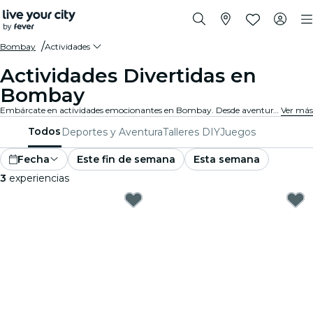
Bombay
Actividades
Actividades Divertidas en
Bombay
Embárcate en actividades emocionantes en Bombay. Desde aventuras al aire libre hasta experiencias culturales, descubre las mejores maneras de aprovechar tu tiempo.
Ver más
Todos
Deportes y Aventura
Talleres DIY
Juegos
Fecha
Este fin de semana
Esta semana
3
experiencias