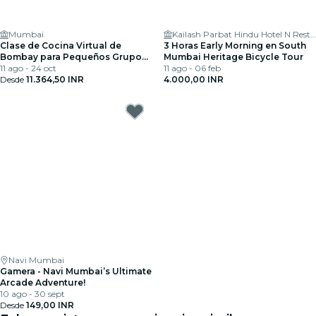
Mumbai
Kailash Parbat Hindu Hotel N Restaurants
Clase de Cocina Virtual de
3 Horas Early Morning en South
Bombay para Pequeños Grupos
Mumbai Heritage Bicycle Tour
con Postre
11 ago - 24 oct
11 ago - 06 feb
Desde
11.364,50 INR
4.000,00 INR
Navi Mumbai
Gamera - Navi Mumbai’s Ultimate
Arcade Adventure!
10 ago - 30 sept
Desde
149,00 INR