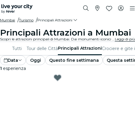
Mumbai
Turismo
Principali Attrazioni
Principali Attrazioni a Mumbai
Scopri le attrazioni principali di Mumbai. Dai monumenti iconici e ai centri culturali imperdibili, dai parchi mozzafiato ai tesori nascosti, esplora i luoghi da non perdere con queste esperienze. Scopri cosa rende Mumbai davvero unica!
Leggi di più
Principali Attrazioni
Tutti
Tour delle Città
Crociere e gite 
Data
Oggi
Questo fine settimana
Questa sett
1
esperienza