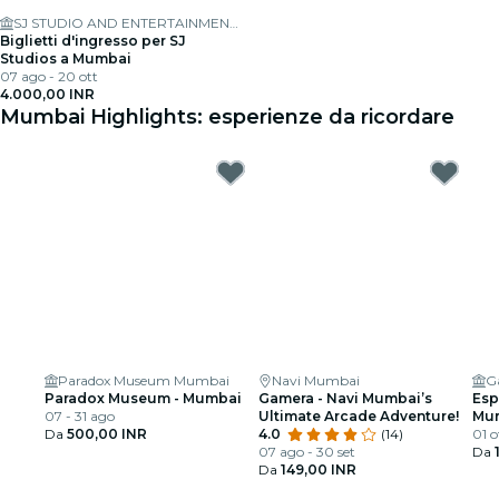
SJ STUDIO AND ENTERTAINMENT LTD
Biglietti d'ingresso per SJ
Studios a Mumbai
07 ago - 20 ott
4.000,00 INR
Mumbai Highlights: esperienze da ricordare
Paradox Museum Mumbai
Navi Mumbai
G
Paradox Museum - Mumbai
Gamera - Navi Mumbai’s
Esp
07 - 31 ago
Ultimate Arcade Adventure!
Mum
Da
500,00 INR
4.0
(14)
med
01 o
07 ago - 30 set
Da
Da
149,00 INR