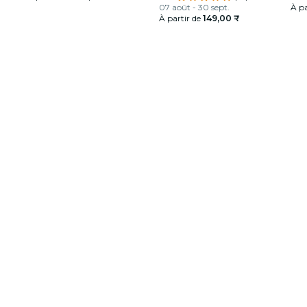
07 août - 30 sept.
À pa
À partir de
149,00 ₹