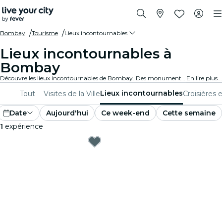
Bombay
Tourisme
Lieux incontournables
Lieux incontournables à
Bombay
Découvre les lieux incontournables de Bombay. Des monuments emblématiques aux hauts lieux culturels, en passant par des parcs remarquables et des endroits plus méconnus, et explore-les grâce à ces expériences. Laisse-toi surprendre par tout ce qui rend Bombay si unique.
En lire plus...
Lieux incontournables
Tout
Visites de la Ville
Croisières e
Date
Aujourd'hui
Ce week-end
Cette semaine
1
expérience