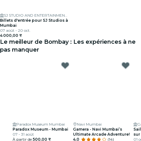
SJ STUDIO AND ENTERTAINMENT LTD
Billets d'entrée pour SJ Studios à
Mumbai
07 août - 20 oct.
4 000,00 ₹
Le meilleur de Bombay : Les expériences à ne
pas manquer
Paradox Museum Mumbai
Navi Mumbai
G
Paradox Museum - Mumbai
Gamera - Navi Mumbai’s
Sai
07 - 31 août
Ultimate Arcade Adventure!
sur
À partir de
500,00 ₹
4.0
(14)
mo
01 o