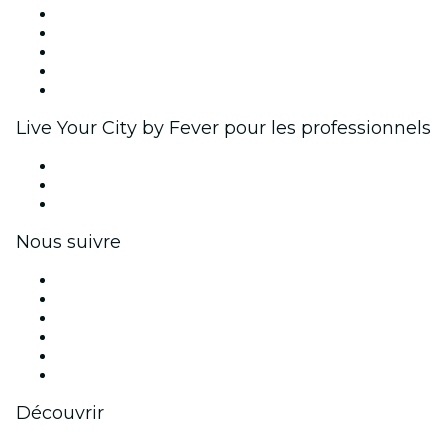
Publiez votre événement
Événements d'entreprise et avantages
Programme d'affiliation
Programme d'ambassadeurs et d'influenceurs
Partenariats avec des marques
Live Your City by Fever pour les professionnels
Événements privés et billets de groupe
Avantages pour les entreprises
Coupons et cartes cadeaux pour les entreprises
Nous suivre
Facebook
X (Twitter)
Instagram
TikTok
LinkedIn
Youtube
Découvrir