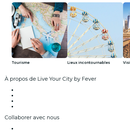
Tourisme
Lieux incontournables
Visi
À propos de Live Your City by Fever
Presse
Travailler chez Fever
Cartes-cadeaux
Centre d'aide
Collaborer avec nous
Fever Zone