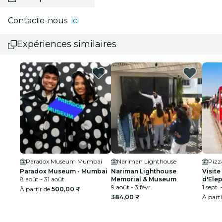
Contacte-nous
ici
Expériences similaires
Paradox Museum Mumbai
Nariman Lighthouse
Pizz
Paradox Museum - Mumbai
Nariman Lighthouse
Visite
8 août - 31 août
Memorial & Museum
d'Ele
9 août - 3 févr.
compr
1 sept. 
À partir de
500,00 ₹
384,00 ₹
À part