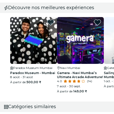
Découvre nos meilleures expériences
Paradox Museum Mumbai
Navi Mumbai
Gate
Paradox Museum - Mumbai
Gamera - Navi Mumbai’s
Sailin
8 août - 31 août
Ultimate Arcade Adventure!
Mumba
4.0
(14)
taill
1 oct. -
À partir de
500,00 ₹
7 août - 30 sept.
À part
À partir de
149,00 ₹
Catégories similaires