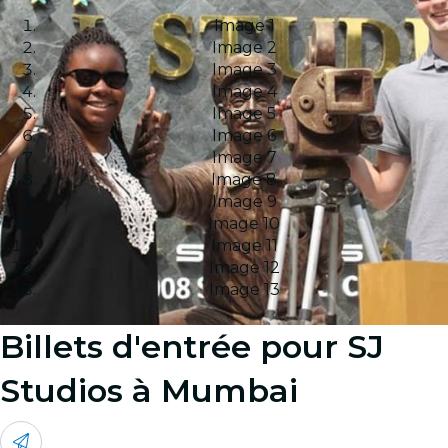
Image 1
Image 2
Image 3
Image 4
Image 5
Image 6
Image 7
Image 8
Image 9
Image 10
Image 11
Image 12
Image 13
Billets d'entrée pour SJ
Studios à Mumbai