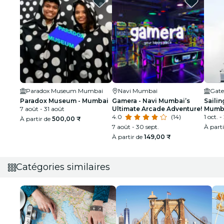
Paradox Museum Mumbai
Navi Mumbai
Gate
Paradox Museum - Mumbai
Gamera - Navi Mumbai’s
Sailin
7 août - 31 août
Ultimate Arcade Adventure!
Mumba
4.0
(14)
taill
1 oct. -
À partir de
500,00 ₹
7 août - 30 sept.
À part
À partir de
149,00 ₹
Catégories similaires