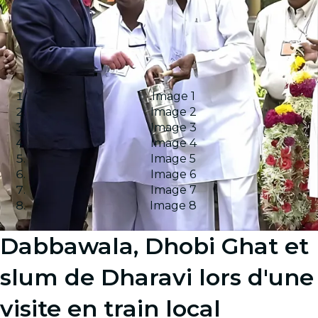
Image 1
Image 2
Image 3
Image 4
Image 5
Image 6
Image 7
Image 8
Dabbawala, Dhobi Ghat et
slum de Dharavi lors d'une
visite en train local