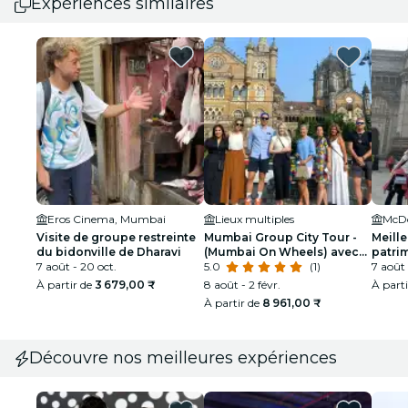
Expériences similaires
Eros Cinema, Mumbai
Lieux multiples
McDo
Visite de groupe restreinte
Mumbai Group City Tour -
Meill
du bidonville de Dharavi
(Mumbai On Wheels) avec
patri
7 août - 20 oct.
un guide officiel
5.0
(1)
Mumb
7 août 
À partir de
3 679,00 ₹
8 août - 2 févr.
À part
À partir de
8 961,00 ₹
Découvre nos meilleures expériences