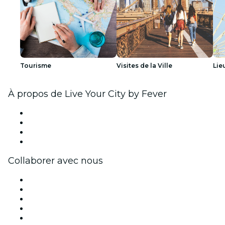
Tourisme
Visites de la Ville
Lie
À propos de Live Your City by Fever
Presse
Travailler chez Fever
Cartes-cadeaux
Centre d'aide
Collaborer avec nous
Fever Zone
Publiez votre événement
Événements d'entreprise et avantages
Programme d'affiliation
Programme d'ambassadeurs et d'influenceurs