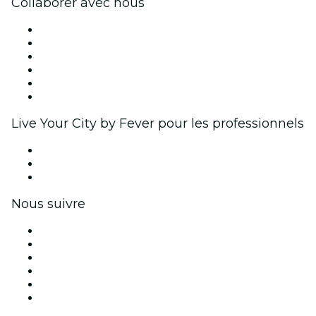
Collaborer avec nous
Fever Zone
Publiez votre événement
Événements d'entreprise et avantages
Programme d'affiliation
Programme d'ambassadeurs et d'influenceurs
Partenariats avec des marques
Live Your City by Fever pour les professionnels
Événements privés et billets de groupe
Avantages pour les entreprises
Coupons et cartes cadeaux pour les entreprises
Nous suivre
Facebook
X (Twitter)
Instagram
TikTok
LinkedIn
Youtube