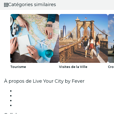
Catégories similaires
Tourisme
Visites de la Ville
Cro
À propos de Live Your City by Fever
Presse
Travailler chez Fever
Cartes-cadeaux
Centre d'aide