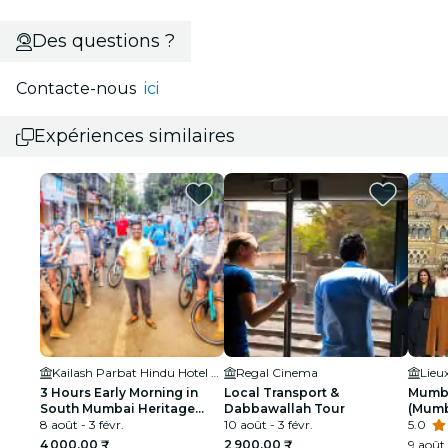
Des questions ?
Contacte-nous
ici
Expériences similaires
Kailash Parbat Hindu Hotel Restaurants
Regal Cinema
Lieu
3 Hours Early Morning in
Local Transport &
Mumba
South Mumbai Heritage
Dabbawallah Tour
(Mumb
Bicycle Tour
8 août - 3 févr.
10 août - 3 févr.
un gui
5.0
4 000,00 ₹
2 900,00 ₹
9 août 