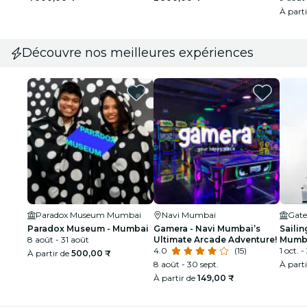
À part
Découvre nos meilleures expériences
Paradox Museum Mumbai
Navi Mumbai
Gate
Paradox Museum - Mumbai
Gamera - Navi Mumbai’s
Sailin
8 août - 31 août
Ultimate Arcade Adventure!
Mumba
4.0
(15)
taill
1 oct. -
À partir de
500,00 ₹
8 août - 30 sept.
À part
À partir de
149,00 ₹