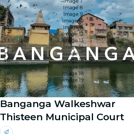
Image 7
Image 8
Image 9
Image 10
Image 11
Image 12
Image 13
Image 14
Image 15
Image 16
Image 17
Image 18
Image 19
Image 20
Banganga Walkeshwar
Thisteen Municipal Court