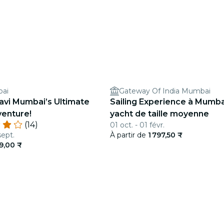
bai
Gateway Of India Mumbai
avi Mumbai’s Ultimate
Sailing Experience à Mumba
enture!
yacht de taille moyenne
(14)
01 oct. - 01 févr.
sept.
À partir de
1 797,50 ₹
9,00 ₹