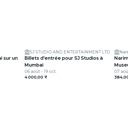
SJ STUDIO AND ENTERTAINMENT LTD
Nar
i sur un
Billets d'entrée pour SJ Studios à
Narim
Mumbai
Muse
06 août - 19 oct.
07 août
4 000,00 ₹
384,0