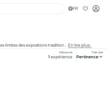
FR
Expériences immersives, expériences artistiques immersives et expositions immersives à Bombay qui repoussent les limites des expositions traditionnelles grâce à une technologie de pointe.
En lire plus...
Découvre
Trier par
1
expérience
Pertinence