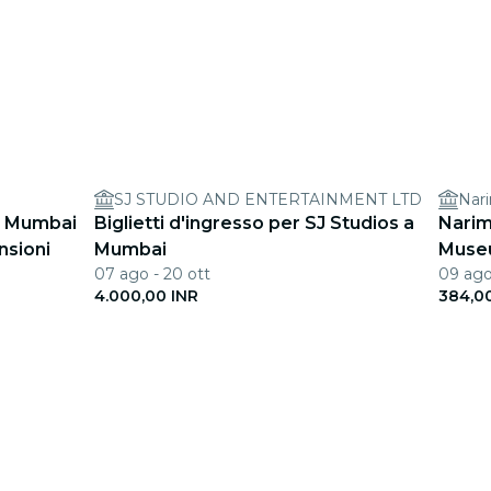
SJ STUDIO AND ENTERTAINMENT LTD
Nar
a Mumbai
Biglietti d'ingresso per SJ Studios a
Narim
nsioni
Mumbai
Muse
07 ago - 20 ott
09 ago
4.000,00 INR
384,0