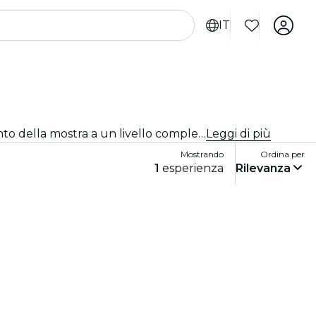
IT
Esperienze immersive, esperienze artistiche immersive e mostre immersive a Mumbai che portano l'apprezzamento della mostra a un livello completamente nuovo grazie alla tecnologia all'avanguardia integrata nell'arte.
Leggi di più
Mostrando
Ordina per
1
esperienza
Rilevanza