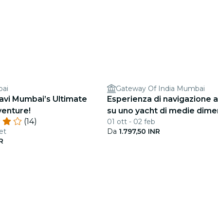
bai
Gateway Of India Mumbai
avi Mumbai’s Ultimate
Esperienza di navigazione 
enture!
su uno yacht di medie dime
(14)
01 ott - 02 feb
et
Da
1.797,50 INR
R