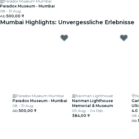
Paradox Museum Mumbai
Paradox Museum - Mumbai
08 - 31 Aug.
Ab
500,00 ₹
Mumbai Highlights: Unvergessliche Erlebnisse
Paradox Museum Mumbai
Nariman Lighthouse
N
Paradox Museum - Mumbai
Nariman Lighthouse
Gam
08 - 31 Aug.
Memorial & Museum
Ult
Ab
500,00 ₹
09 Aug. - 04 Feb.
4.0
384,00 ₹
08 A
Ab