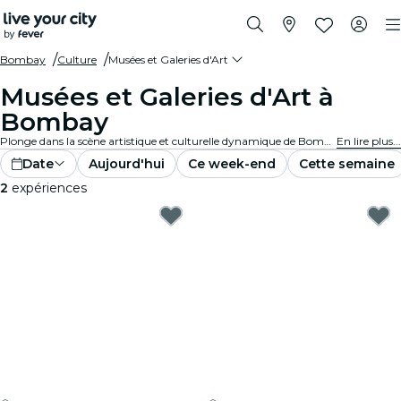
Bombay
Culture
Musées et Galeries d'Art
Musées et Galeries d'Art à
Bombay
Plonge dans la scène artistique et culturelle dynamique de Bombay en visitant des galeries d'art et des musées renommés. Découvre des collections et des expositions diverses qui t'inspirent et te captivent.
En lire plus...
Date
Aujourd'hui
Ce week-end
Cette semaine
2
expériences