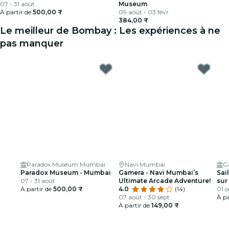
07 - 31 août
Museum
À partir de
500,00 ₹
09 août - 03 févr.
384,00 ₹
Le meilleur de Bombay : Les expériences à ne
pas manquer
Paradox Museum Mumbai
Navi Mumbai
G
Paradox Museum - Mumbai
Gamera - Navi Mumbai’s
Sai
07 - 31 août
Ultimate Arcade Adventure!
sur
À partir de
500,00 ₹
4.0
(14)
mo
01 o
07 août - 30 sept.
À pa
À partir de
149,00 ₹