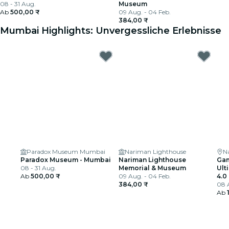
08 - 31 Aug.
Museum
Ab
500,00 ₹
09 Aug. - 04 Feb.
384,00 ₹
Mumbai Highlights: Unvergessliche Erlebnisse
Paradox Museum Mumbai
Nariman Lighthouse
N
Paradox Museum - Mumbai
Nariman Lighthouse
Gam
08 - 31 Aug.
Memorial & Museum
Ult
Ab
500,00 ₹
09 Aug. - 04 Feb.
4.0
384,00 ₹
08 A
Ab