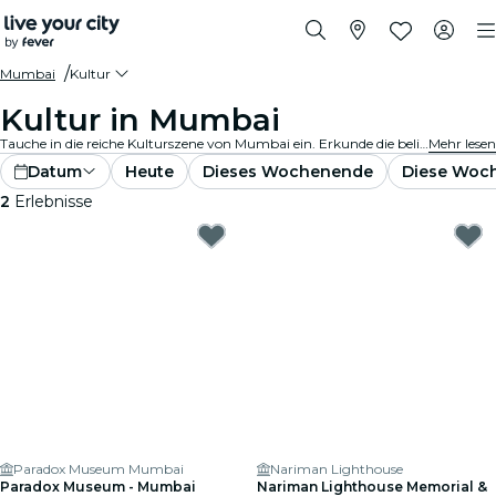
Mumbai
Kultur
Kultur in Mumbai
Tauche in die reiche Kulturszene von Mumbai ein. Erkunde die beliebtesten Museen und Ausstellungen. Nimm an kulturellen Veranstaltungen teil und erweitere deinen Horizont.
Mehr lesen
Datum
Heute
Dieses Wochenende
Diese Woc
2
Erlebnisse
Paradox Museum Mumbai
Nariman Lighthouse
Paradox Museum - Mumbai
Nariman Lighthouse Memorial &