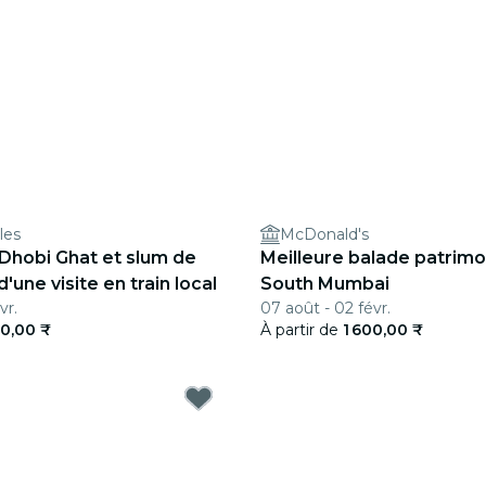
les
McDonald's
Dhobi Ghat et slum de
Meilleure balade patrimo
d'une visite en train local
South Mumbai
vr.
07 août - 02 févr.
50,00 ₹
À partir de
1 600,00 ₹