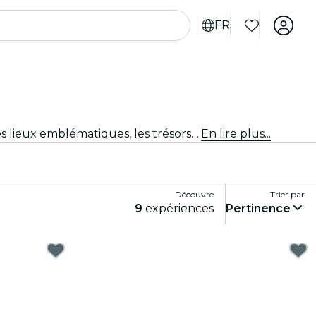
FR
Expérimente Bombay comme jamais auparavant avec des tours de la ville et des forfaits de visite. En explorant les lieux emblématiques, les trésors cachés et les points incontournables locaux de Bombay, tu découvriras les histoires qui donnent vie à la ville.
En lire plus...
Découvre
Trier par
9
expériences
Pertinence