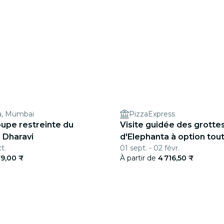
a, Mumbai
PizzaExpress
oupe restreinte du
Visite guidée des grotte
e Dharavi
d'Elephanta à option tou
t.
01 sept. - 02 févr.
79,00 ₹
À partir de
4 716,50 ₹