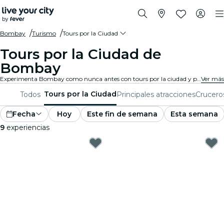
Bombay
Turismo
Tours por la Ciudad
Tours por la Ciudad de
Bombay
Experimenta Bombay como nunca antes con tours por la ciudad y paquetes turísticos. Mientras exploras los famosos monumentos, gemas escondidas y puntos de interés locales de Bombay, descubrirás las historias que dan vida a la ciudad.
Ver más
Tours por la Ciudad
Todos
Principales atracciones
Crucero
Fecha
Hoy
Este fin de semana
Esta semana
9
experiencias