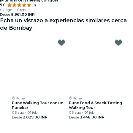
(Mumbai On Wheels) con guía
oficial
5.0
(1)
07 ago - 01 feb
Desde
8.961,00 INR
Echa un vistazo a experiencias similares cerca
de Bombay
Pune
Pune
Pune Walking Tour con un
Pune Food & Snack Tasting
Punekar
Walking Tour
06 ago - 01 feb
06 ago - 01 feb
Desde
2.029,00 INR
Desde
3.448,00 INR