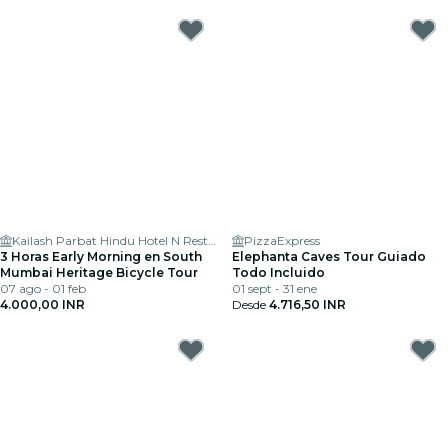
Kailash Parbat Hindu Hotel N Restaurants
PizzaExpress
3 Horas Early Morning en South
Elephanta Caves Tour Guiado
Mumbai Heritage Bicycle Tour
Todo Incluido
07 ago - 01 feb
01 sept - 31 ene
4.000,00 INR
Desde
4.716,50 INR