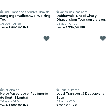
Hotel Banganga Arogya Bhavan
Varias localizaciones
Banganga Walkeshwar Walking
Dabbawala, Dhobi Ghat y
Tour
Dharavi slum Tour con viaje en
06 ago - 01 feb
tren local
06 ago - 01 feb
Desde
1.600,00 INR
Desde
3.750,00 INR
McDonald's
Regal Cinema
Mejor Paseo por el Patrimonio
Local Transport & Dabbawallah
de South Mumbai
Tour
06 ago - 01 feb
07 ago - 01 feb
Desde
1.600,00 INR
2.900,00 INR