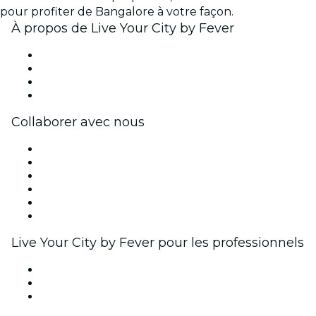
pour profiter de Bangalore à votre façon.
À propos de Live Your City by Fever
Presse
Travailler chez Fever
Cartes-cadeaux
Centre d'aide
Collaborer avec nous
Fever Zone
Publiez votre événement
Événements d'entreprise et avantages
Programme d'affiliation
Programme d'ambassadeurs et d'influenceurs
Partenariats avec des marques
Live Your City by Fever pour les professionnels
Événements privés et billets de groupe
Avantages pour les entreprises
Coupons et cartes cadeaux pour les entreprises