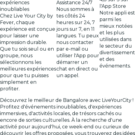
expériences
Assistance 24/7
l'App Store
inoubliables
Nous sommes à
Notre appli est
Chez Live Your City by
tes côtés 24
parmi les
Fever, chaque
heures sur 24, 7
mieux notées
expérience est conçue
jours sur 7, en 11
et les plus
pour laisser une
langues. Tu peux
utilisées dans
impression durable.
nous contacter
le secteur du
Que tu sois seul ou en
par e-mail ou
divertissement
groupe, nous
utiliser l'App pour
et des
sélectionnons les
démarrer un
événements.
meilleures expériences
chat en direct ou
pour que tu puisses
un appel.
simplement en
profiter.
Découvrez le meilleur de Bangalore avec LiveYourCity !
Profitez d'événements inoubliables, d'expériences
immersives, d'activités locales, de trésors cachés ou
encore de sorties culturelles. À la recherche d'une
activité pour aujourd'hui, ce week-end ou curieux de
découvrir les offres proposées, vous trouverez des idées