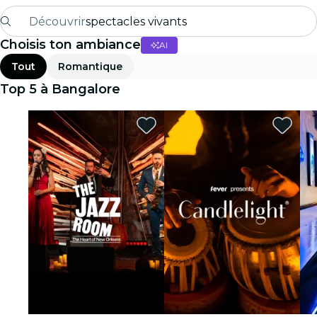
Découvrir
spectacles vivants
Choisis ton ambiance
AI
Madrid
Tout
Romantique
Candlelight
Top 5 à Bangalore
Londres
expériences et villes
São Paulo
expositions
Séoul
visites urbaines
concerts