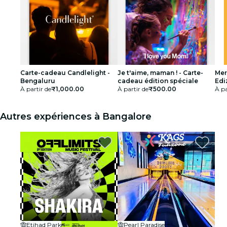
Carte-cadeau Candlelight -
Je t'aime, maman ! - Carte-
Mer
Bengaluru
cadeau édition spéciale
Edi
À partir de
₹1,000.00
À partir de
₹500.00
À pa
Autres expériences à Bangalore
Etihad Park
Pearl Paradise