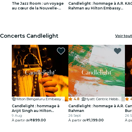
The Jazz Room : un voyage
Candlelight : hommage à A.R.
KAG
restaurants
au cœur de la Nouvelle-
Rahman au Hilton Embassy
Orléans
Manyata
1
1
2
2
3
3
cinéma
Concerts Candlelight
Voir tout
Hilton Bengaluru Embassy Manyata Business Park
4.8
·
Hyatt Centric Hebbal Bengaluru
4
Candlelight : hommage à
Candlelight : hommage à A.R.
Can
Arijit Singh au Hilton
Rahman
Bur
Embassy Manyata
9 Aug
26 Sept
Heb
26 
À partir de
₹899.00
À partir de
₹1,199.00
À pa