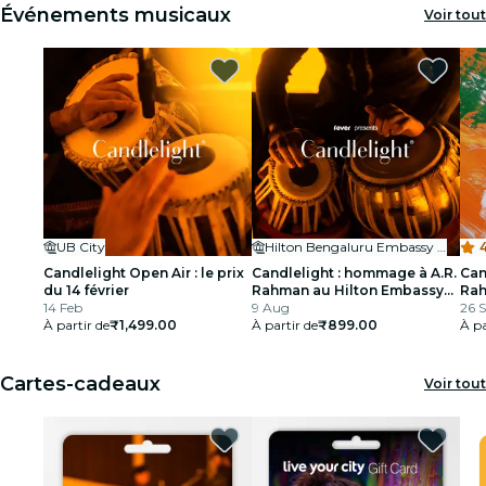
Événements musicaux
Voir tout
UB City
Hilton Bengaluru Embassy Manyata Business Park
Candlelight Open Air : le prix
Candlelight : hommage à A.R.
Can
du 14 février
Rahman au Hilton Embassy
Ra
14 Feb
Manyata
9 Aug
26 
À partir de
₹1,499.00
À partir de
₹899.00
À pa
Cartes-cadeaux
Voir tout