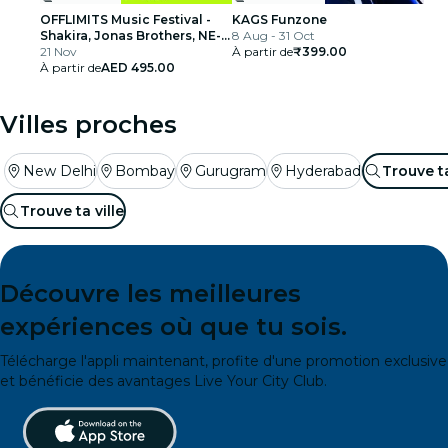
OFFLIMITS Music Festival -
KAGS Funzone
Shakira, Jonas Brothers, NE-
8 Aug - 31 Oct
YO et plus
21 Nov
À partir de
₹399.00
À partir de
AED 495.00
Villes proches
New Delhi
Bombay
Gurugram
Hyderabad
Trouve ta
Trouve ta ville
Découvre les meilleures
expériences où que tu sois.
Télécharge l'appli maintenant, profite d'une promotion exclusive
et bénéficie des avantages Live Your City Club.