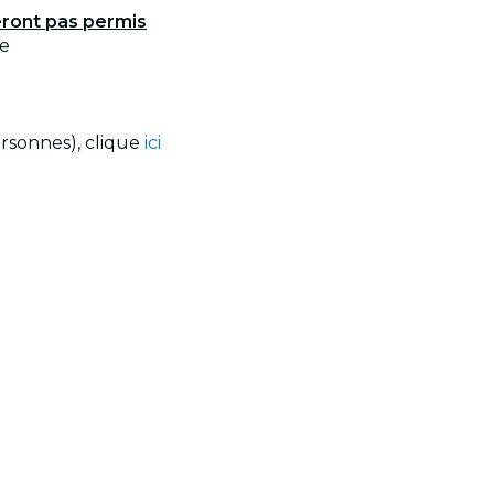
eront pas permis
te
ersonnes), clique
ici