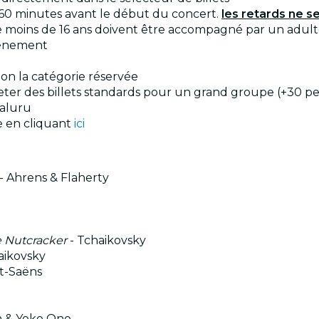
 60 minutes avant le début du concert.
les retards ne s
s de moins de 16 ans doivent être accompagné par un adul
événement
elon la catégorie réservée
cheter des billets standards pour un grand groupe (+30 p
aluru
le en cliquant
ici
- Ahrens & Flaherty
 Nutcracker
- Tchaikovsky
aikovsky
nt-Saëns
n & Yoko Ono