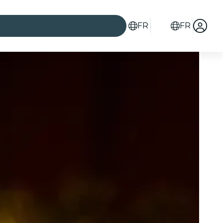
FR
FR