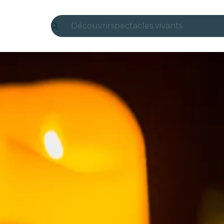
Découvrir
spectacles vivants
Madrid
Candlelight
Londres
expériences et villes
São Paulo
expositions
Séoul
visites urbaines
concerts