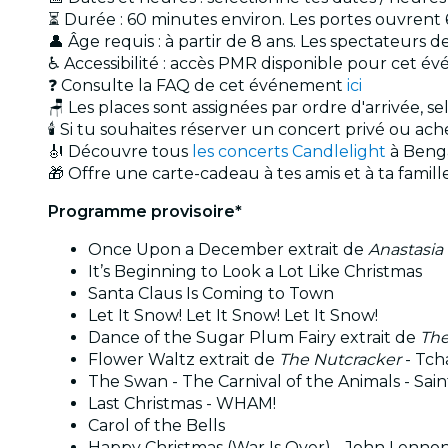
⏳ Durée : 60 minutes environ. Les portes ouvrent
👤 Âge requis : à partir de 8 ans. Les spectateur
♿ Accessibilité : accès PMR disponible pour cet 
❓ Consulte la FAQ de cet événement
ici
🪑 Les places sont assignées par ordre d'arrivée, s
🕯️ Si tu souhaites réserver un concert privé ou a
🎻 Découvre tous
les concerts Candlelight
à Beng
🎁 Offre une carte-cadeau à tes amis et à ta famil
Programme provisoire*
Once Upon a December extrait de
Anastasia
It’s Beginning to Look a Lot Like Christmas
Santa Claus Is Coming to Town
Let It Snow! Let It Snow! Let It Snow!
Dance of the Sugar Plum Fairy extrait de
The
Flower Waltz extrait de
The Nutcracker
- Tch
The Swan - The Carnival of the Animals - Sai
Last Christmas - WHAM!
Carol of the Bells
Happy Christmas (War Is Over) - John Lenno