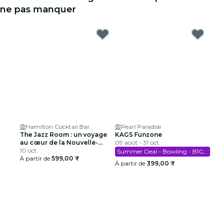
ne pas manquer
Hamilton Cocktail Bar
Pearl Paradise
The Jazz Room : un voyage
KAGS Funzone
au cœur de la Nouvelle-
09 août - 31 oct.
Orléans
10 oct.
Summer Deal - Bowling - B1G1 Free
À partir de
599,00 ₹
À partir de
399,00 ₹