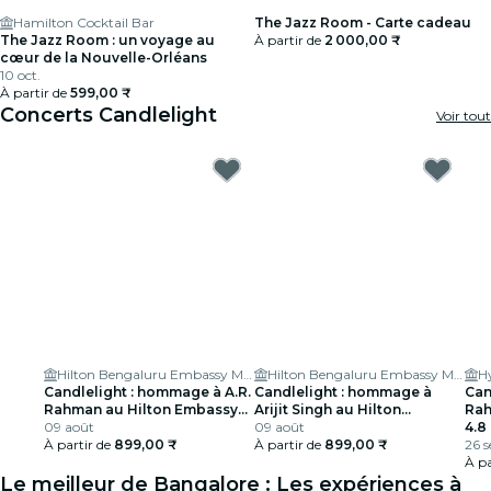
Hamilton Cocktail Bar
The Jazz Room - Carte cadeau
The Jazz Room : un voyage au
À partir de
2 000,00 ₹
cœur de la Nouvelle-Orléans
10 oct.
À partir de
599,00 ₹
Concerts Candlelight
Voir tout
Hilton Bengaluru Embassy Manyata Business Park
Hilton Bengaluru Embassy Manyata Business Park
Candlelight : hommage à A.R.
Candlelight : hommage à
Can
Rahman au Hilton Embassy
Arijit Singh au Hilton
Ra
Manyata
09 août
Embassy Manyata
09 août
4.8
À partir de
899,00 ₹
À partir de
899,00 ₹
26 s
À pa
Le meilleur de Bangalore : Les expériences à