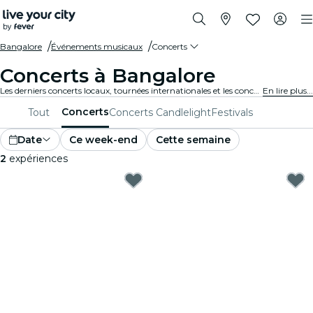
Bangalore
Événements musicaux
Concerts
Concerts à Bangalore
Les derniers concerts locaux, tournées internationales et les concerts de musique en tous genres à Bangalore.
En lire plus...
Concerts
Tout
Concerts Candlelight
Festivals
Date
Ce week-end
Cette semaine
2
expériences