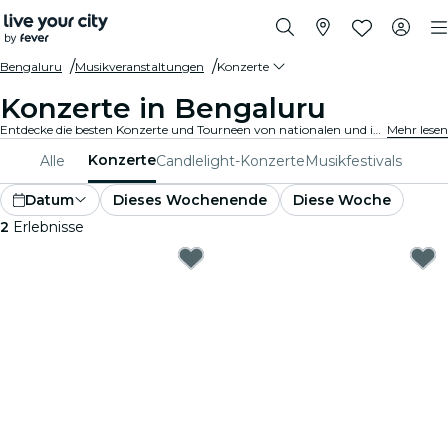
Bengaluru
Musikveranstaltungen
Konzerte
Konzerte in Bengaluru
Entdecke die besten Konzerte und Tourneen von nationalen und internationalen Künstlern in Bengaluru, hole Dir Deine Tickets auf Fever und genieße Top-Musik!
Mehr lesen
Konzerte
Alle
Candlelight-Konzerte
Musikfestivals
Datum
Dieses Wochenende
Diese Woche
2
Erlebnisse