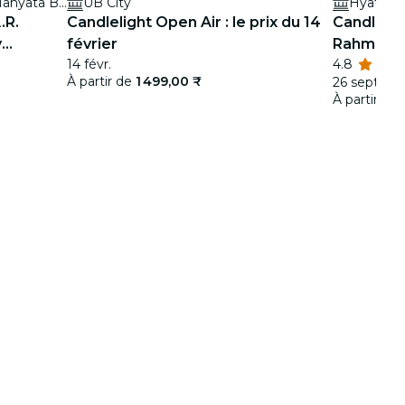
Hilton Bengaluru Embassy Manyata Business Park
UB City
Hyatt Ce
.R.
Candlelight Open Air : le prix du 14
Candlelig
y
février
Rahman
14 févr.
4.8
À partir de
1 499,00 ₹
26 sept.
À partir de