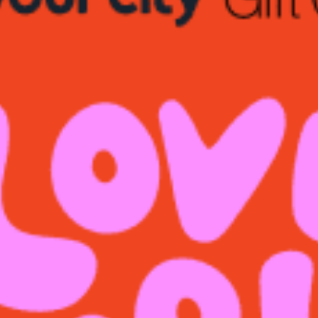
restaurants
cinéma