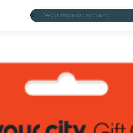
Découvrir
spectacles vivants
Madrid
Candlelight
Londres
expériences et villes
São Paulo
expositions
Séoul
visites urbaines
concerts