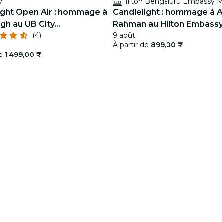
y
ight Open Air : hommage à
Candlelight : hommage à A
ingh au UB City
Rahman au Hilton Embass
(4)
9 août
heatre
Manyata
À partir de
899,00 ₹
de
1 499,00 ₹