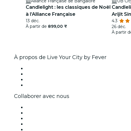
Alliance Française de Bangalore
UB Cit
Candlelight : les classiques de Noël
Candlel
à l’Alliance Française
Arijit S
13 déc.
4.3
Amphit
À partir de
899,00 ₹
26 déc.
À partir 
À propos de Live Your City by Fever
Presse
Travailler chez Fever
Cartes-cadeaux
Centre d'aide
Collaborer avec nous
Fever Zone
Publiez votre événement
Événements d'entreprise et avantages
Programme d'affiliation
Programme d'ambassadeurs et d'influenceurs