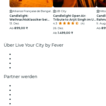
Alliance Française de Bangalore
UB City
Candlelight:
Candlelight Open Air:
Candle
Weihnachtsklassiker bei
Tribute to Arijit Singh im UB
Rahma
Alliance Française
13. Dez.
City Amphitheater
4.3
(4)
Manya
9. Aug
Ab
899,00 ₹
26. Dez.
Ab
89
Ab
1.499,00 ₹
Über Live Your City by Fever
Presse
Wir stellen ein!
Geschenkgutscheine
Hilfe-Center
Partner werden
Fever Zone
Veröffentliche dein Event
Firmenevents & -vorteile
Affiliate-Programm
Botschafter & Influencer-Programm