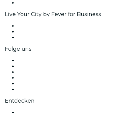
Markenpartnerschaften
Live Your City by Fever for Business
Privatveranstaltungen & Gruppentickets
Firmenvorteile
Firmengeschenkkarten und -gutscheine
Folge uns
Facebook
X (Twitter)
Instagram
TikTok
LinkedIn
YouTube
Entdecken
Veranstaltungsorte in Bengaluru