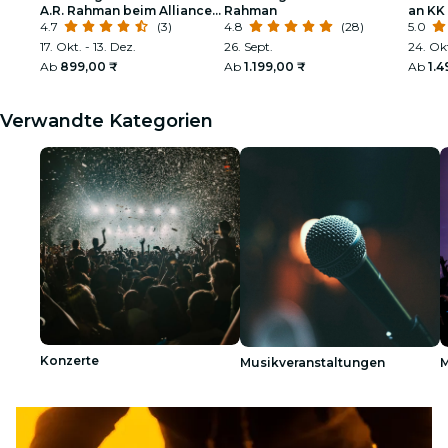
A.R. Rahman beim Alliance
Rahman
an KK
Française
4.7
(3)
4.8
(28)
Amphi
5.0
17. Okt. - 13. Dez.
26. Sept.
24. Ok
Ab
899,00 ₹
Ab
1.199,00 ₹
Ab
1.4
Verwandte Kategorien
Konzerte
Musikveranstaltungen
M