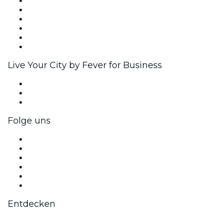
Fever Zone
Veröffentliche dein Event
Firmenevents & -vorteile
Affiliate-Programm
Botschafter & Influencer-Programm
Markenpartnerschaften
Live Your City by Fever for Business
Privatveranstaltungen & Gruppentickets
Firmenvorteile
Firmengeschenkkarten und -gutscheine
Folge uns
Facebook
X (Twitter)
Instagram
TikTok
LinkedIn
YouTube
Entdecken