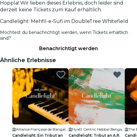
Hoppla! Wir lieben dieses Erlebnis, doch leider sind
derzeit keine Tickets zum Kauf erhältlich.
Candlelight: Mehfil-e-Sufi im DoubleTree Whitefield
Möchtest du benachrichtigt werden, wenn Tickets erhältlich
sind?
Benachrichtigt werden
Ähnliche Erlebnisse
Alliance Française de Bangalore
Hyatt Centric Hebbal Bengaluru
The 
Candlelight: Ein Tribut an
Candlelight: Tribut an A.R.
Candle