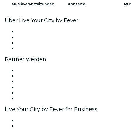
Musikveranstaltungen
Konzerte
Mus
Über Live Your City by Fever
Presse
Wir stellen ein!
Geschenkgutscheine
Hilfe-Center
Partner werden
Fever Zone
Veröffentliche dein Event
Firmenevents & -vorteile
Affiliate-Programm
Botschafter & Influencer-Programm
Markenpartnerschaften
Live Your City by Fever for Business
Privatveranstaltungen & Gruppentickets
Firmenvorteile