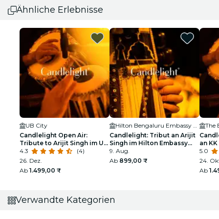
Ähnliche Erlebnisse
UB City
Hilton Bengaluru Embassy Manyata Business Park
The 
Candlelight Open Air:
Candlelight: Tribut an Arijit
Candle
Tribute to Arijit Singh im UB
Singh im Hilton Embassy
an KK
City Amphitheater
4.3
(4)
Manyata
9. Aug.
Amphi
5.0
26. Dez.
Ab
899,00 ₹
24. Ok
Ab
1.499,00 ₹
Ab
1.4
Verwandte Kategorien