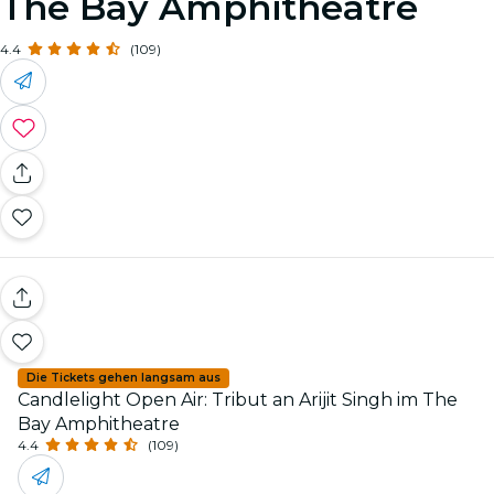
The Bay Amphitheatre
4.4
(109)
Die Tickets gehen langsam aus
Candlelight Open Air: Tribut an Arijit Singh im The
Bay Amphitheatre
4.4
(109)