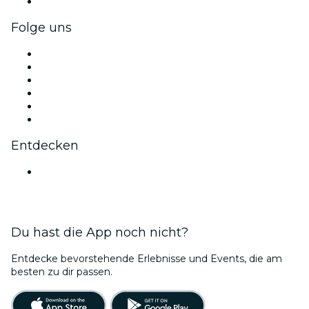
Firmengeschenkkarten und -gutscheine
Folge uns
Facebook
X (Twitter)
Instagram
TikTok
LinkedIn
YouTube
Entdecken
Veranstaltungsorte in Bengaluru
Du hast die App noch nicht?
Entdecke bevorstehende Erlebnisse und Events, die am
besten zu dir passen.