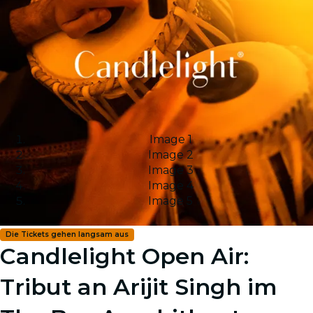
Image 1
Image 2
Image 3
Image 4
Image 5
Die Tickets gehen langsam aus
Candlelight Open Air:
Tribut an Arijit Singh im