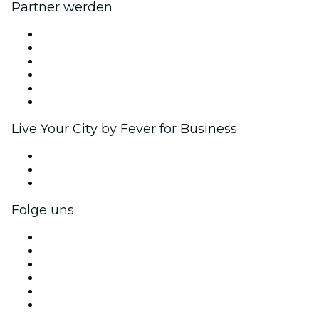
Partner werden
Fever Zone
Veröffentliche dein Event
Firmenevents & -vorteile
Affiliate-Programm
Botschafter & Influencer-Programm
Markenpartnerschaften
Live Your City by Fever for Business
Privatveranstaltungen & Gruppentickets
Firmenvorteile
Firmengeschenkkarten und -gutscheine
Folge uns
Facebook
X (Twitter)
Instagram
TikTok
LinkedIn
YouTube