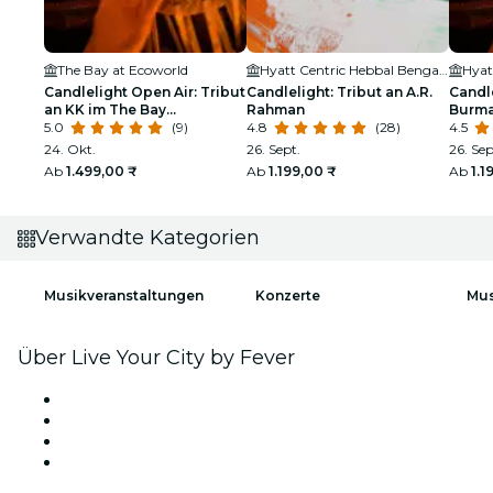
The Bay at Ecoworld
Hyatt Centric Hebbal Bengaluru
Candlelight Open Air: Tribut
Candlelight: Tribut an A.R.
Candle
an KK im The Bay
Rahman
Burma
Amphitheatre
5.0
(9)
4.8
(28)
Hebba
4.5
24. Okt.
26. Sept.
26. Sep
Ab
1.499,00 ₹
Ab
1.199,00 ₹
Ab
1.1
Verwandte Kategorien
Musikveranstaltungen
Konzerte
Mus
Über Live Your City by Fever
Presse
Wir stellen ein!
Geschenkgutscheine
Hilfe-Center