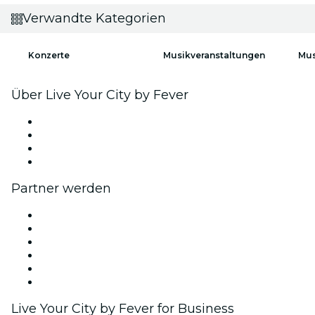
Verwandte Kategorien
Konzerte
Musikveranstaltungen
Mus
Über Live Your City by Fever
Presse
Wir stellen ein!
Geschenkgutscheine
Hilfe-Center
Partner werden
Fever Zone
Veröffentliche dein Event
Firmenevents & -vorteile
Affiliate-Programm
Botschafter & Influencer-Programm
Markenpartnerschaften
Live Your City by Fever for Business