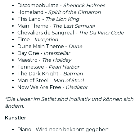
Discombobulate -
Sherlock Holmes
Homeland -
Spirit of the Cimarron
This Land -
The Lion King
Main Theme -
The Last Samurai
Chevaliers de Sangreal -
The Da Vinci Code
Time -
Inception
Dune Main Theme -
Dune
Day One -
Interstellar
Maestro -
The Holiday
Tennessee -
Pearl Harbor
The Dark Knight -
Batman
Man of Steel -
Man of Steel
Now We Are Free -
Gladiator
*Die Lieder im Setlist sind indikativ und können sich
ändern.
Künstler
Piano - Wird noch bekannt gegeben!