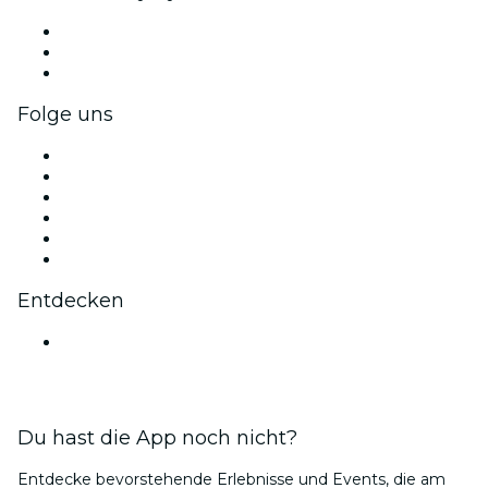
Privatveranstaltungen & Gruppentickets
Firmenvorteile
Firmengeschenkkarten und -gutscheine
Folge uns
Facebook
X (Twitter)
Instagram
TikTok
LinkedIn
YouTube
Entdecken
Veranstaltungsorte in Bengaluru
Du hast die App noch nicht?
Entdecke bevorstehende Erlebnisse und Events, die am