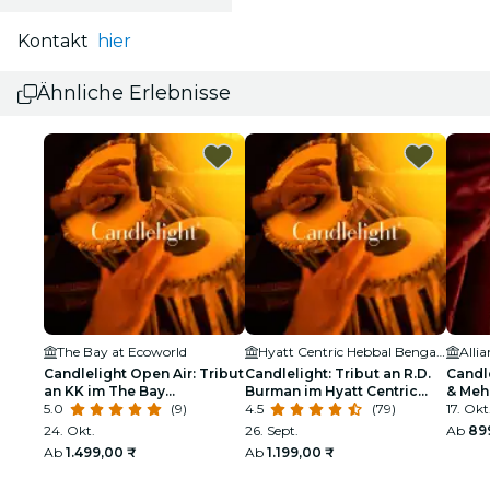
Kontakt
hier
Ähnliche Erlebnisse
The Bay at Ecoworld
Hyatt Centric Hebbal Bengaluru
Candlelight Open Air: Tribut
Candlelight: Tribut an R.D.
Candl
an KK im The Bay
Burman im Hyatt Centric
& Mehr
Amphitheatre
5.0
(9)
Hebbal
4.5
(79)
Franç
17. Okt
24. Okt.
26. Sept.
Ab
89
Ab
1.499,00 ₹
Ab
1.199,00 ₹