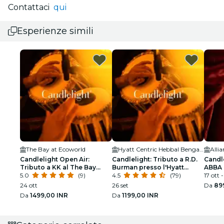
Contattaci
qui
Esperienze simili
The Bay at Ecoworld
Hyatt Centric Hebbal Bengaluru
Candlelight Open Air:
Candlelight: Tributo a R.D.
Candle
Tributo a KK al The Bay
Burman presso l'Hyatt
ABBA 
Amphitheatre
5.0
(9)
Centric Hebbal
4.5
(79)
all'Al
17 ott -
24 ott
26 set
Da
89
Da
1499,00 INR
Da
1199,00 INR