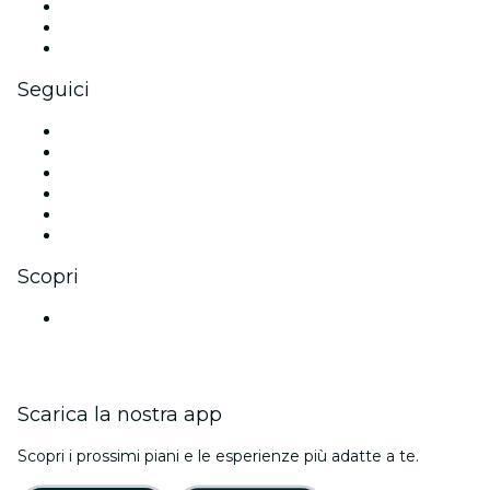
Eventi privati e biglietti di gruppo
Benefit aziendali
Gift card e voucher aziendali
Seguici
Facebook
X (Twitter)
Instagram
TikTok
LinkedIn
Youtube
Scopri
Luoghi a Bangalore
Scarica la nostra app
Scopri i prossimi piani e le esperienze più adatte a te.