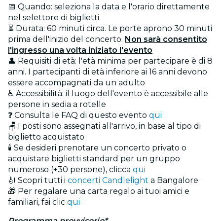
📅 Quando: seleziona la data e l'orario direttamente
nel selettore di biglietti
⏳ Durata: 60 minuti circa. Le porte aprono 30 minuti
prima dell'inizio del concerto.
Non sarà consentito
l'ingresso una volta iniziato l'evento
👤 Requisiti di età: l'età minima per partecipare è di 8
anni. I partecipanti di età inferiore ai 16 anni devono
essere accompagnati da un adulto
♿ Accessibilità: il luogo dell'evento è accessibile alle
persone in sedia a rotelle
❓ Consulta le FAQ di questo evento
qui
🪑 I posti sono assegnati all'arrivo, in base al tipo di
biglietto acquistato
🕯️ Se desideri prenotare un concerto privato o
acquistare biglietti standard per un gruppo
numeroso (+30 persone), clicca
qui
🎻 Scopri tutti i
concerti Candlelight
a Bangalore
🎁 Per regalare una carta regalo ai tuoi amici e
familiari, fai clic
qui
Programma provvisorio*