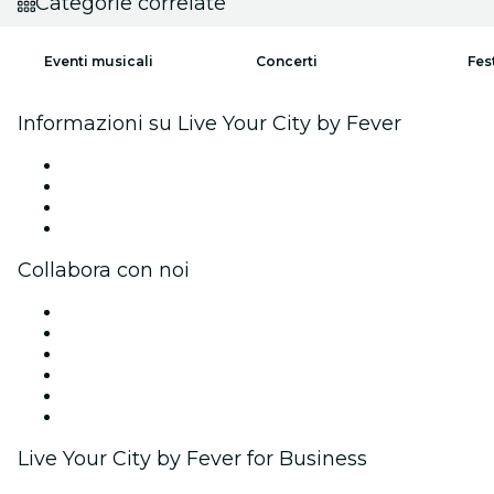
Categorie correlate
Eventi musicali
Concerti
Fes
Informazioni su Live Your City by Fever
Stampa
Unisciti al team
Carte regalo
Centro assistenza
Collabora con noi
Gestisci il tuo evento
Pubblica il tuo evento
Eventi aziendali & benefit
Programma di affiliazione
Programma Ambassador e Influencer
Brand partnership
Live Your City by Fever for Business