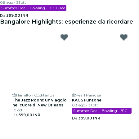
08 ago - 31 ott
Summer Deal - Bowling - B1G1 Free
Da
399,00 INR
Bangalore Highlights: esperienze da ricordare
Hamilton Cocktail Bar
Pearl Paradise
The Jazz Room: un viaggio
KAGS Funzone
nel cuore di New Orleans
08 ago - 31 ott
10 ott
Summer Deal - Bowling - B1G1 Free
Da
599,00 INR
Da
399,00 INR