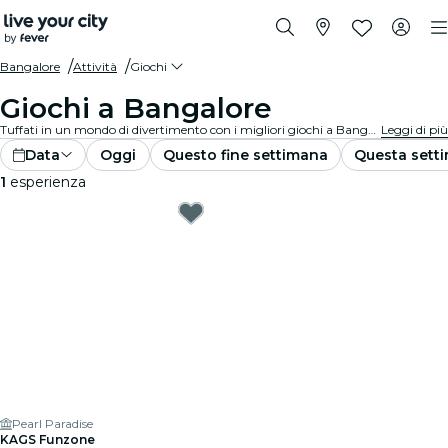
Bangalore
Attività
Giochi
Giochi a Bangalore
Tuffati in un mondo di divertimento con i migliori giochi a Bangalore. Dai giochi da tavolo alle esperienze di realtà virtuale, c'è qualcosa per tutti i gusti.
Leggi di più
Data
Oggi
Questo fine settimana
Questa sett
1
esperienza
Pearl Paradise
KAGS Funzone