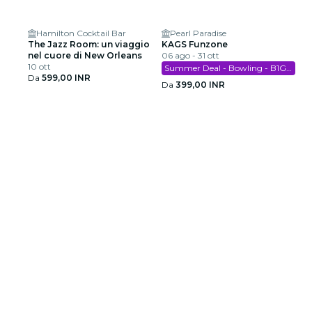
Hamilton Cocktail Bar
Pearl Paradise
The Jazz Room: un viaggio
KAGS Funzone
nel cuore di New Orleans
06 ago - 31 ott
10 ott
Summer Deal - Bowling - B1G1 Free
Da
599,00 INR
Da
399,00 INR