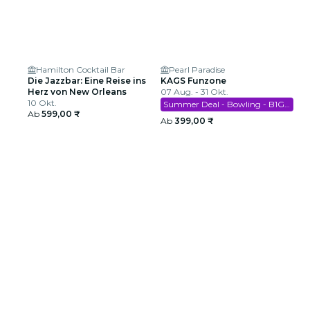
Hamilton Cocktail Bar
Pearl Paradise
Die Jazzbar: Eine Reise ins
KAGS Funzone
Herz von New Orleans
07 Aug. - 31 Okt.
10 Okt.
Summer Deal - Bowling - B1G1 Free
Ab
599,00 ₹
Ab
399,00 ₹