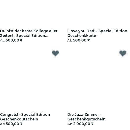
Du bist der beste Kollege aller
I love you Dad! - Special Edition
Zeiten! - Special Edition
Geschenkkarte
Geschenkgutschein
Ab
500,00 ₹
Ab
500,00 ₹
Congrats! - Special Edition
Die Jazz-Zimmer -
Geschenkgutschein
Geschenkgutschein
Ab
500,00 ₹
Ab
2.000,00 ₹