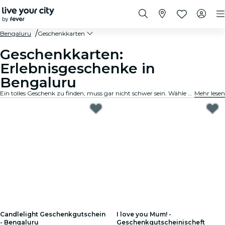
Bengaluru
Geschenkkarten
Geschenkkarten:
Erlebnisgeschenke in
Bengaluru
Ein tolles Geschenk zu finden, muss gar nicht schwer sein. Wähle die Karte aus, passe den Betrag an und verschenke ein Erlebnis, an das sich der Beschenkte noch lange erinnern wird. Schnell, flexibel und kinderleicht.
Mehr lesen
Candlelight Geschenkgutschein
I love you Mum! -
- Bengaluru
Geschenkgutscheinischeft