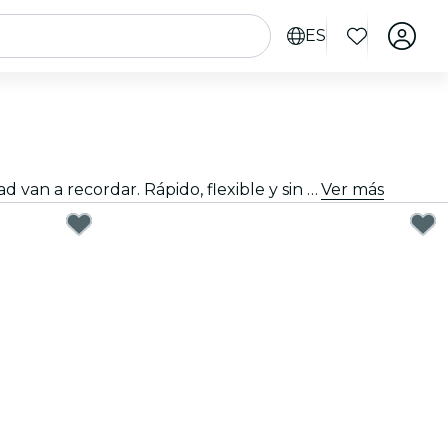
ES
Regalar bien no tiene que ser difícil. Elige la tarjeta, personaliza el importe y regala una experiencia que de verdad van a recordar. Rápido, flexible y sin margen de error.
Ver más