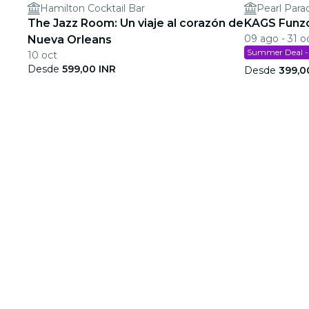
Hamilton Cocktail Bar
Pearl Para
The Jazz Room: Un viaje al corazón de
KAGS Funz
09 ago - 31 o
Nueva Orleans
Summer Deal - 
10 oct
Desde
599,00 INR
Desde
399,0