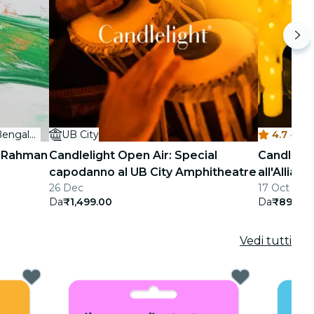
Hyatt Centric Hebbal Bengaluru
UB City
4.7
·
R. Rahman
Candlelight Open Air: Special
Candlelig
capodanno al UB City Amphitheatre
all'Allian
26 Dec
17 Oct - 13
Da
₹1,499.00
Da
₹899.0
Vedi tutti