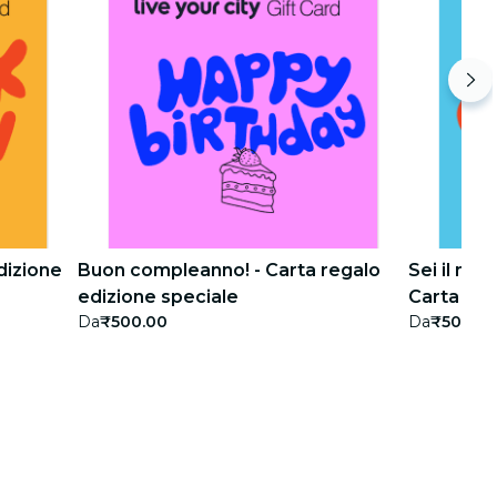
dizione
Buon compleanno! - Carta regalo
Sei il mig
edizione speciale
Carta reg
Da
₹500.00
Da
₹500.0