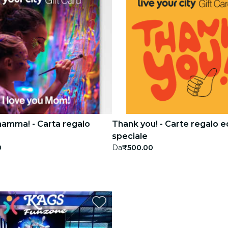
mamma! - Carta regalo
Thank you! - Carte regalo e
speciale
0
Da
₹500.00