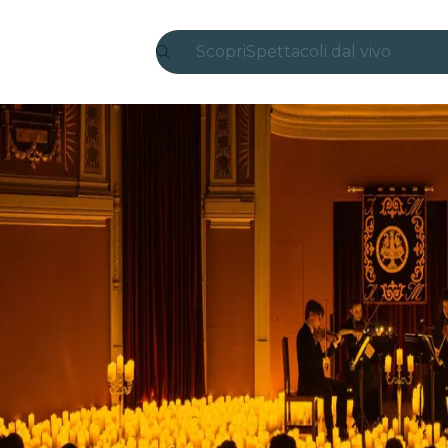
Scopri
Spettacoli dal vivo
Madrid
Candlelight
Londra
Esperienze e città
San Paolo
Mostre
Seoul
Tour città
Concerti