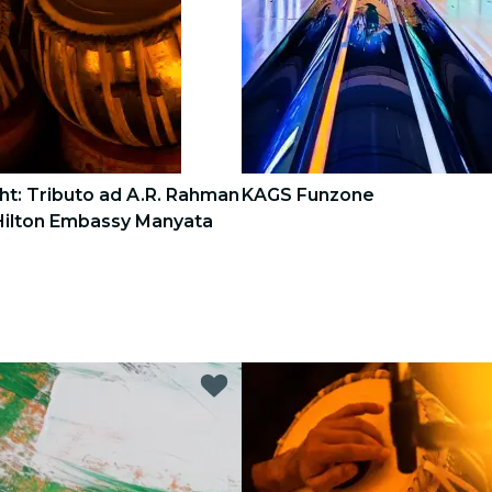
ht: Tributo ad A.R. Rahman
KAGS Funzone
'Hilton Embassy Manyata
3
3