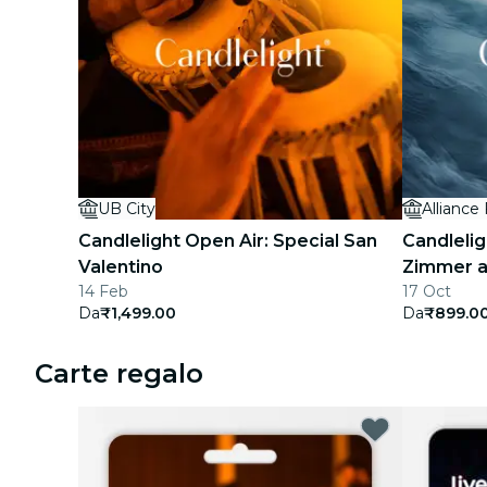
UB City
Alliance
Candlelight Open Air: Special San
Candlelig
Valentino
Zimmer al
14 Feb
17 Oct
Da
₹1,499.00
Da
₹899.0
Carte regalo