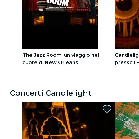
Tour città
Concerti
Ristoranti
Cinema
The Jazz Room: un viaggio nel
Candlelig
cuore di New Orleans
presso l
1
1
2
2
Concerti Candlelight