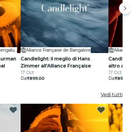
Hyatt Centric Hebbal Bengaluru
Alliance Française de Bangalore
Alliance
 Burman
Candlelight: il meglio di Hans
Candlelig
bal
Zimmer all’Alliance Française
altro anco
17 Oct
17 Oct - 13
Da
₹899.00
Da
₹899.0
Vedi tutti