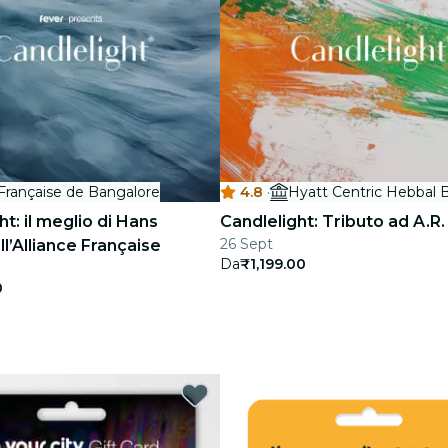
 Française de Bangalore
4.8
·
ht: il meglio di Hans
Candlelight: Tributo ad A.
26 Sept
l’Alliance Française
Da
₹1,199.00
0