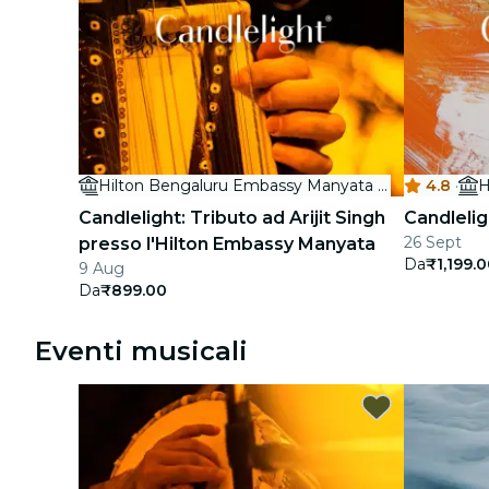
Hilton Bengaluru Embassy Manyata Business Park
4.8
·
Candlelight: Tributo ad Arijit Singh
Candlelig
26 Sept
presso l'Hilton Embassy Manyata
Da
₹1,199.
9 Aug
Da
₹899.00
Eventi musicali