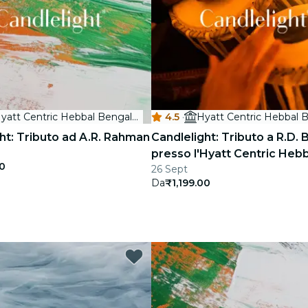
Hyatt Centric Hebbal Bengaluru
4.5
·
ht: Tributo ad A.R. Rahman
Candlelight: Tributo a R.D.
presso l'Hyatt Centric Heb
00
26 Sept
Da
₹1,199.00