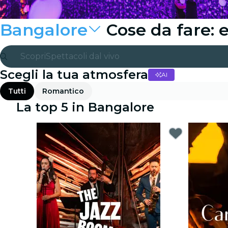
Bangalore
Cose da fare: 
Scopri
Spettacoli dal vivo
Scegli la tua atmosfera
AI
Madrid
Tutti
Romantico
Candlelight
La top 5 in Bangalore
Londra
Esperienze e città
San Paolo
Mostre
Seoul