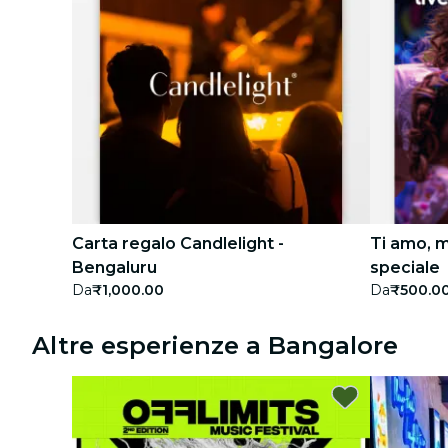
Carta regalo Candlelight -
Ti amo, 
Bengaluru
speciale
Da
₹1,000.00
Da
₹500.0
Altre esperienze a Bangalore