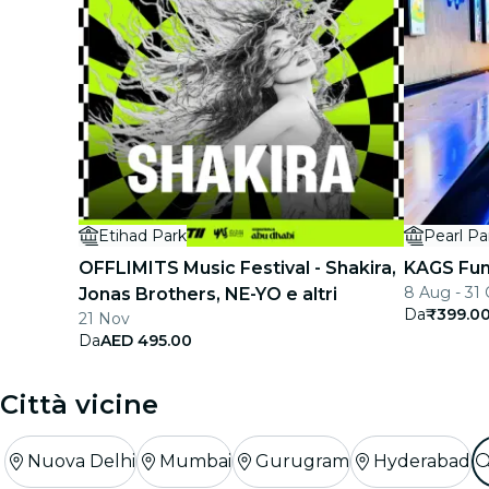
Etihad Park
Pearl Pa
OFFLIMITS Music Festival - Shakira,
KAGS Fu
8 Aug - 31
Jonas Brothers, NE-YO e altri
Da
₹399.0
21 Nov
Da
AED 495.00
Città vicine
Nuova Delhi
Mumbai
Gurugram
Hyderabad