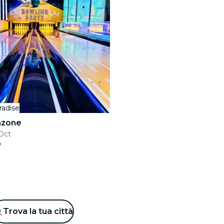
radise
nzone
 Oct
0
Trova la tua città