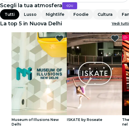
Scegli la tua atmosfera
AI
Madrid
Tutti
Lusso
Nightlife
Foodie
Cultura
Fam
Candlelight
La top 5 in Nuova Delhi
Vedi tutti
Londra
-
Esperienze e città
San Paolo
Mostre
Seoul
Tour città
Concerti
Museum of Illusions New
ISKATE by Roseate
The
Ristoranti
Delhi
nel