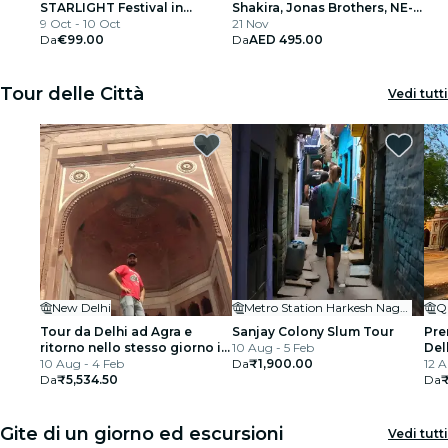
STARLIGHT Festival in
Shakira, Jonas Brothers, NE-
partnership with Visa
9 Oct - 10 Oct
YO e altri
21 Nov
Da
€99.00
Da
AED 495.00
Tour delle Città
Vedi tutti
New Delhi
Metro Station Harkesh Nagar Okhla
Q
Tour da Delhi ad Agra e
Sanjay Colony Slum Tour
Pre
ritorno nello stesso giorno in
10 Aug - 5 Feb
Del
auto privata
10 Aug - 4 Feb
Da
₹1,900.00
cap
12 A
Da
₹5,534.50
Da
₹
Gite di un giorno ed escursioni
Vedi tutti