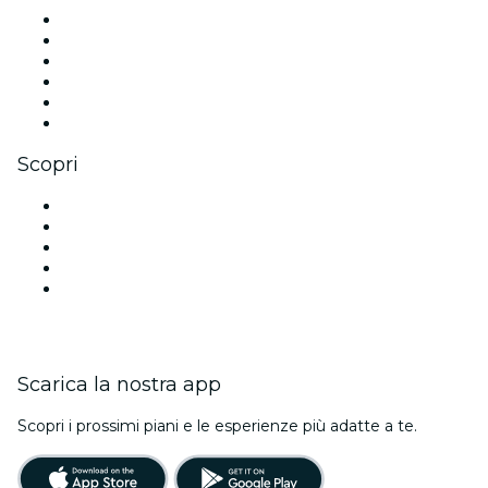
Facebook
X (Twitter)
Instagram
TikTok
LinkedIn
Youtube
Scopri
Luoghi a Nuova Delhi
Oggi
Domani
Questa settimana
Questo fine settimana
Scarica la nostra app
Scopri i prossimi piani e le esperienze più adatte a te.