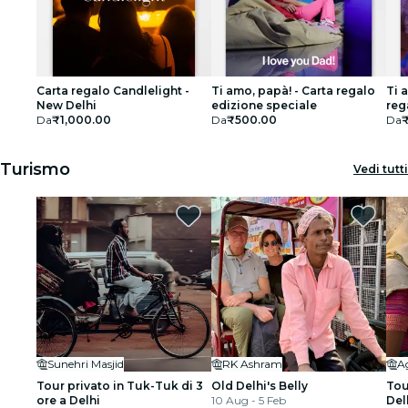
Carta regalo Candlelight -
Ti amo, papà! - Carta regalo
Ti 
New Delhi
edizione speciale
reg
Da
₹1,000.00
Da
₹500.00
Da
Turismo
Vedi tutti
Sunehri Masjid
RK Ashram
Tour privato in Tuk-Tuk di 3
Old Delhi's Belly
Tou
ore a Delhi
10 Aug - 5 Feb
Del