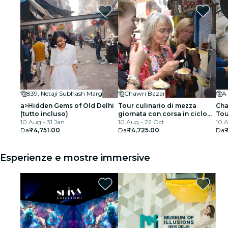
839, Netaji Subhash Marg
Chawri Bazar
a>Hidden Gems of Old Delhi
Tour culinario di mezza
Cha
(tutto incluso)
giornata con corsa in ciclo
Tou
10 Aug - 31 Jan
Rickshaw da Masterji Kee
10 Aug - 22 Oct
10 A
Da
₹4,751.00
Haveli
Da
₹4,725.00
Da
₹
Esperienze e mostre immersive