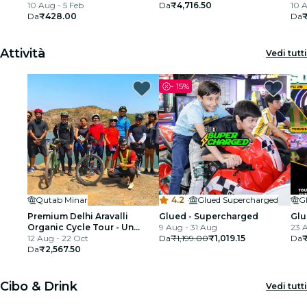
10 Aug - 5 Feb
Da
₹4,716.50
10 A
Da
₹428.00
Da
₹
Attività
Vedi tutti
-
15%
Qutab Minar
4.2
·
Glued Supercharged
G
Premium Delhi Aravalli
Glued - Supercharged
Glu
Organic Cycle Tour - Un
9 Aug - 31 Aug
23 
assaggio dell'India reale e
12 Aug - 22 Oct
Da
₹1,199.00
₹1,019.15
Da
rurale
Da
₹2,567.50
Cibo & Drink
Vedi tutti