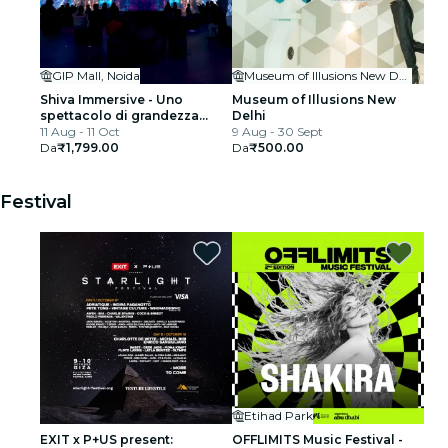
GIP Mall, Noida
Museum of Illusions New Delhi
Shiva Immersive - Uno
Museum of Illusions New
spettacolo di grandezza
Delhi
teatrale
11 Aug - 11 Oct
9 Aug - 30 Sept
Da
₹1,799.00
Da
₹500.00
Festival
Etihad Park
EXIT x P+US present:
OFFLIMITS Music Festival -