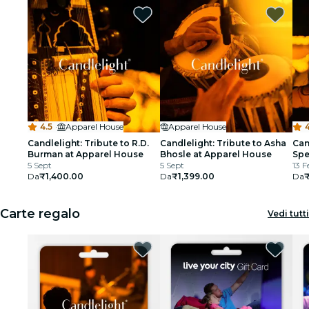
4.5
·
Apparel House
Apparel House
Candlelight: Tribute to R.D.
Candlelight: Tribute to Asha
Can
Burman at Apparel House
Bhosle at Apparel House
Spe
5 Sept
5 Sept
13 F
Da
₹1,400.00
Da
₹1,399.00
Da
Carte regalo
Vedi tutti