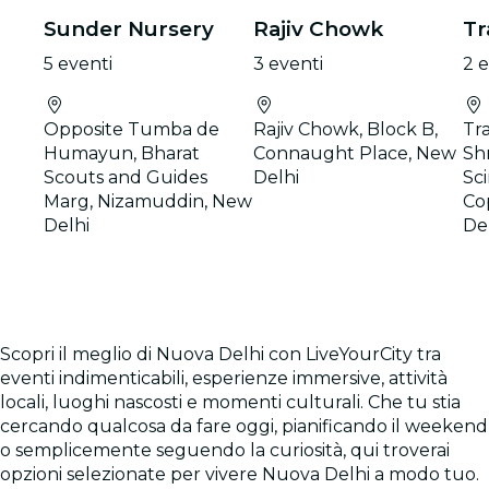
Sunder Nursery
Rajiv Chowk
Tr
5 eventi
3 eventi
2 e
Opposite Tumba de
Rajiv Chowk, Block B,
Tr
Humayun, Bharat
Connaught Place, New
Sh
Scouts and Guides
Delhi
Sc
Marg, Nizamuddin, New
Co
Delhi
De
Scopri il meglio di Nuova Delhi con LiveYourCity tra
eventi indimenticabili, esperienze immersive, attività
locali, luoghi nascosti e momenti culturali. Che tu stia
cercando qualcosa da fare oggi, pianificando il weekend
o semplicemente seguendo la curiosità, qui troverai
opzioni selezionate per vivere Nuova Delhi a modo tuo.