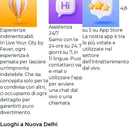
4,8
Assistenza
Esperienze
su 5 su App Store
24/7
indimenticabili
La nostra app è tra
Siamo con te
In Live Your City by
le più votate e
24 ore su 24, 7
Fever, ogni
utilizzate nel
giorni su 7, in
esperienza è
settore
11 lingue. Puoi
pensata per lasciare
dell'intrattenimento
contattarci via
un'impronta
dal vivo.
e-mail o
indelebile. Che sia
utilizzare l'app
concepita solo per te
per avviare
o condivisa con altri,
una chat dal
ci occupiamo di ogni
vivo o una
dettaglio per
chiamata.
garantirti puro
divertimento.
Luoghi a Nuova Delhi