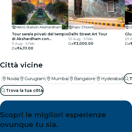
Metro Station Akshardham
Rajiv Chowk
G
Tour serale privati del tempio
Delhi Street Art Tour
Glu
di Akshardham con
10 Aug - 5 Feb
23 
spettacolo di fontane
11 Aug - 5 Feb
Da
₹3,000.00
Da
musicali
Da
₹4,111.00
Città vicine
Noida
Gurugram
Mumbai
Bangalore
Hyderabad
T
Trova la tua città
Scopri le migliori esperienze
ovunque tu sia.