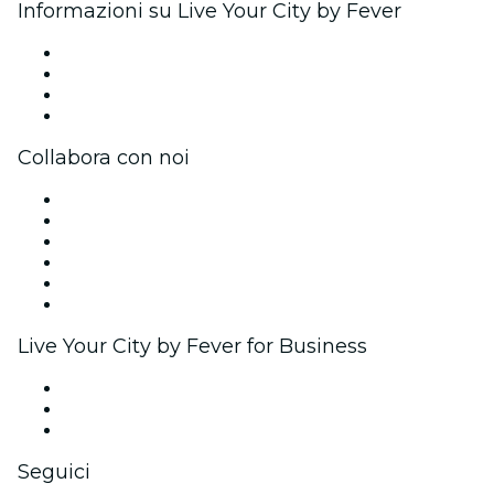
Informazioni su Live Your City by Fever
Stampa
Unisciti al team
Carte regalo
Centro assistenza
Collabora con noi
Gestisci il tuo evento
Pubblica il tuo evento
Eventi aziendali & benefit
Programma di affiliazione
Programma Ambassador e Influencer
Brand partnership
Live Your City by Fever for Business
Eventi privati e biglietti di gruppo
Benefit aziendali
Gift card e voucher aziendali
Seguici