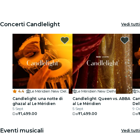
1
1
2
2
3
3
Cinema
Concerti Candlelight
Vedi tutti
4.4
·
Le Méridien New Delhi
Le Méridien New Delhi
S
Candlelight: una notte di
Candlelight: Queen vs. ABBA
Can
ghazal al Le Méridien
al Le Méridien
Del
5 Sept
5 Sept
9 Oc
Da
₹1,499.00
Da
₹1,499.00
Da
₹
Eventi musicali
Vedi tutti