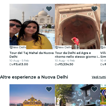
New Delhi
New Delhi
st
Tour del Taj Mahal da Nuova
Tour da Delhi ad Agra e
Vil
Delhi
ritorno nello stesso giorno in
Sim
10 Aug - 5 Feb
auto privata
10 Aug - 4 Feb
10 A
Da
₹9,413.00
Da
₹5,534.50
Da
₹
Altre esperienze a Nuova Delhi
Vedi tutti