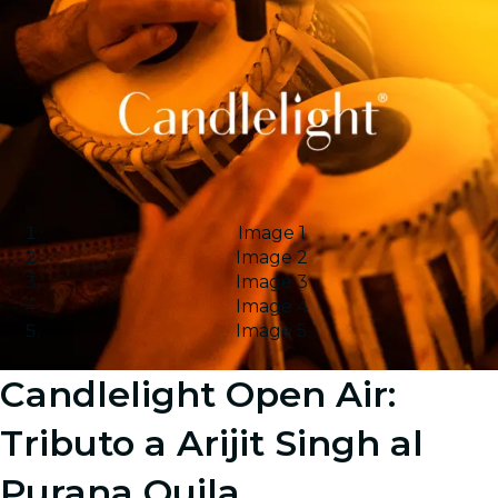
Image 1
Image 2
Image 3
Image 4
Image 5
Candlelight Open Air:
Tributo a Arijit Singh al
Purana Quila