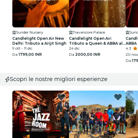
Sunder Nursery
Travancore Palace
Sund
Candlelight Open Air New
Candlelight Open Air:
Candle
Delhi: Tributo a Arijit Singh
Tributo a Queen & ABBA al
ABBA 
9 ott - 11 dic
Travancore Palace
24 dic
4.3
Da
1799,00 INR
Da
2000,00 INR
20 nov
Da
17
Scopri le nostre migliori esperienze