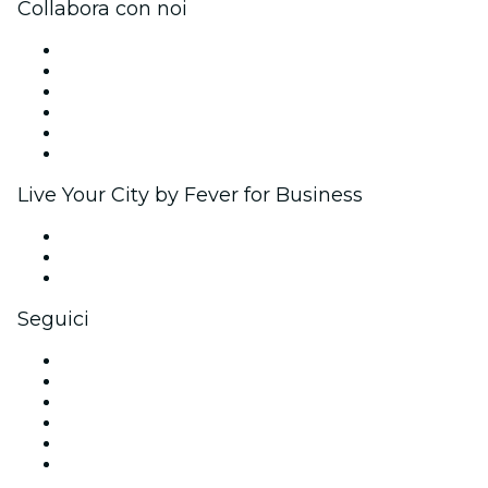
Collabora con noi
Gestisci il tuo evento
Pubblica il tuo evento
Eventi aziendali & benefit
Programma di affiliazione
Programma Ambassador e Influencer
Brand partnership
Live Your City by Fever for Business
Eventi privati e biglietti di gruppo
Benefit aziendali
Gift card e voucher aziendali
Seguici
Facebook
X (Twitter)
Instagram
TikTok
LinkedIn
Youtube