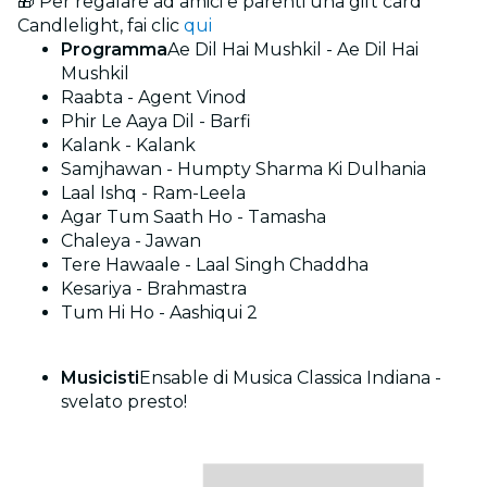
🎁 Per regalare ad amici e parenti una gift card
Candlelight, fai clic
qui
Programma
Ae Dil Hai Mushkil - Ae Dil Hai
Mushkil
Raabta - Agent Vinod
Phir Le Aaya Dil - Barfi
Kalank - Kalank
Samjhawan - Humpty Sharma Ki Dulhania
Laal Ishq - Ram-Leela
Agar Tum Saath Ho - Tamasha
Chaleya - Jawan
Tere Hawaale - Laal Singh Chaddha
Kesariya - Brahmastra
Tum Hi Ho - Aashiqui 2
Musicisti
Ensable di Musica Classica Indiana -
svelato presto!