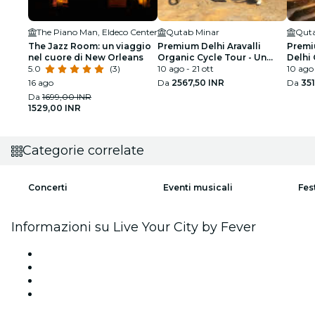
The Piano Man, Eldeco Center
Qutab Minar
Quta
The Jazz Room: un viaggio
Premium Delhi Aravalli
Premi
nel cuore di New Orleans
Organic Cycle Tour - Un
Delhi 
5.0
(3)
assaggio dell'India reale e
10 ago - 21 ott
capito
10 ago 
rurale
16 ago
Da
2567,50 INR
Da
35
Da
1699,00 INR
1529,00 INR
Categorie correlate
Concerti
Eventi musicali
Fes
Informazioni su Live Your City by Fever
Stampa
Unisciti al team
Carte regalo
Centro assistenza