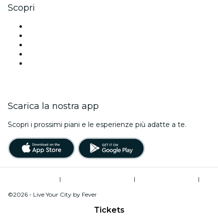
Scopri
Luoghi a Nuova Delhi
Oggi
Domani
Questa settimana
Questo fine settimana
Scarica la nostra app
Scopri i prossimi piani e le esperienze più adatte a te.
Termini di utilizzo
|
Informativa sulla privacy
|
Global Privacy Policy
|
Gestione dei cookie
©2026 - Live Your City by Fever
Tickets