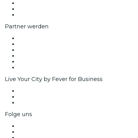
Wir stellen ein!
Geschenkgutscheine
Hilfe-Center
Partner werden
Fever Zone
Veröffentliche dein Event
Firmenevents & -vorteile
Affiliate-Programm
Botschafter & Influencer-Programm
Markenpartnerschaften
Live Your City by Fever for Business
Privatveranstaltungen & Gruppentickets
Firmenvorteile
Firmengeschenkkarten und -gutscheine
Folge uns
Facebook
X (Twitter)
Instagram