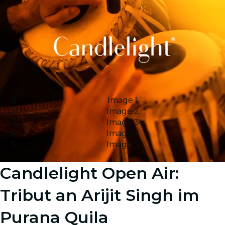
Image 1
Image 2
Image 3
Image 4
Image 5
Candlelight Open Air:
Tribut an Arijit Singh im
Purana Quila