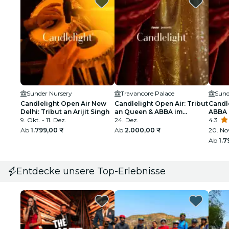
Sunder Nursery
Travancore Palace
Sund
Candlelight Open Air New
Candlelight Open Air: Tribut
Candle
Delhi: Tribut an Arijit Singh
an Queen & ABBA im
ABBA 
9. Okt. - 11. Dez.
Travancore Palace
24. Dez.
4.3
Ab
1.799,00 ₹
Ab
2.000,00 ₹
20. Nov
Ab
1.7
Entdecke unsere Top-Erlebnisse