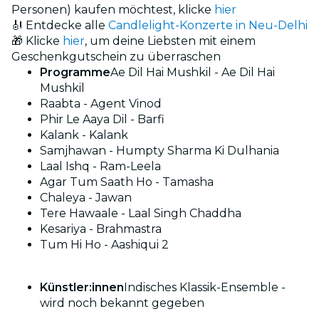
Personen) kaufen möchtest, klicke
hier
🎻 Entdecke alle
Candlelight-Konzerte in Neu-Delhi
🎁 Klicke
hier
, um deine Liebsten mit einem
Geschenkgutschein zu überraschen
Programme
Ae Dil Hai Mushkil - Ae Dil Hai
Mushkil
Raabta - Agent Vinod
Phir Le Aaya Dil - Barfi
Kalank - Kalank
Samjhawan - Humpty Sharma Ki Dulhania
Laal Ishq - Ram-Leela
Agar Tum Saath Ho - Tamasha
Chaleya - Jawan
Tere Hawaale - Laal Singh Chaddha
Kesariya - Brahmastra
Tum Hi Ho - Aashiqui 2
Künstler:innen
Indisches Klassik-Ensemble -
wird noch bekannt gegeben