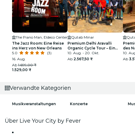
The Piano Man, Eldeco Center
Qutab Minar
Quta
The Jazz Room: Eine Reise
Premium Delhi Aravalli
Premi
ins Herz von New Orleans
Organic Cycle Tour – Ein
des Na
5.0
(3)
Blick auf das reale und
10. Aug. - 20. Okt.
Das er
10. Aug
ländliche Indien
16. Aug.
Ab
2.567,50 ₹
Ab
3.5
Ab
1.699,00 ₹
1.529,00 ₹
Verwandte Kategorien
Musikveranstaltungen
Konzerte
Mus
Über Live Your City by Fever
Presse