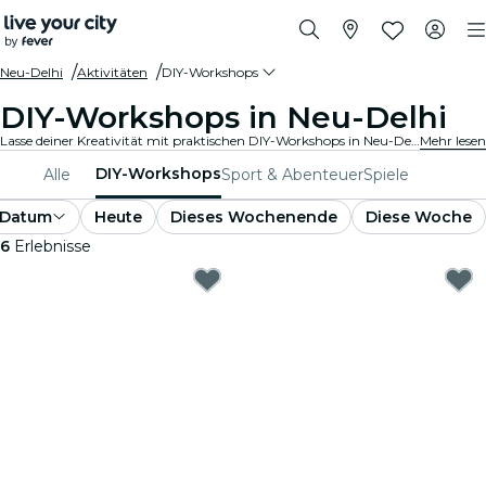
Neu-Delhi
Aktivitäten
DIY-Workshops
DIY-Workshops in Neu-Delhi
Lasse deiner Kreativität mit praktischen DIY-Workshops in Neu-Delhi freien Lauf. Lerne neue Fertigkeiten, gestalte einzigartige Kunstwerke und triff auf Gleichgesinnte in einer einladenden Umgebung.
Mehr lesen
DIY-Workshops
Alle
Sport & Abenteuer
Spiele
Datum
Heute
Dieses Wochenende
Diese Woche
6
Erlebnisse