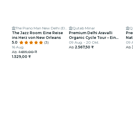
The Piano Man New Delhi (Eldeco Centre)
Qutab Minar
Q
The Jazz Room: Eine Reise
Premium Delhi Aravalli
Pre
ins Herz von New Orleans
Organic Cycle Tour – Ein
Nat
5.0
(3)
Blick auf das reale und
09 Aug. - 20 Okt.
ers
09 
16 Aug.
ländliche Indien
Ab
2.567,50 ₹
Ab
Ab
1.699,00 ₹
1.529,00 ₹