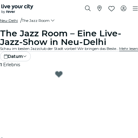
Neu-Delhi
The Jazz Room
The Jazz Room – Eine Live-
Jazz-Show in Neu-Delhi
Schau im besten Jazzclub der Stadt vorbei! Wir bringen das Beste aus Blues, Soul und Jazzmusik in gemütliche Locations in deiner Stadt. Jede Note erzählt eine Geschichte, jedes Solo bewegt die Seele, und die Vibes? Die stimmen einfach. Entdecke Live-Jazzkonzerte in deiner Nähe!
Mehr lesen
Datum
1
Erlebnis