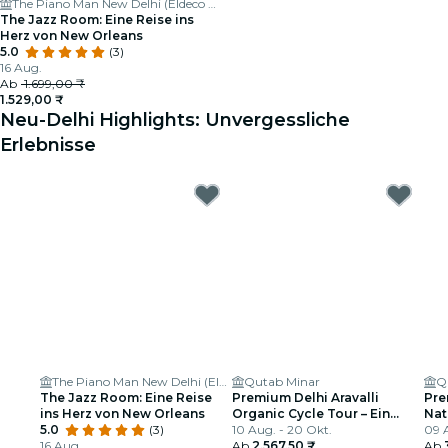
The Piano Man New Delhi (Eldeco Centre)
The Jazz Room: Eine Reise ins
Herz von New Orleans
5.0
(3)
16 Aug.
Ab
1.699,00 ₹
1.529,00 ₹
Neu-Delhi Highlights: Unvergessliche
Erlebnisse
The Piano Man New Delhi (Eldeco Centre)
Qutab Minar
Q
The Jazz Room: Eine Reise
Premium Delhi Aravalli
Pre
ins Herz von New Orleans
Organic Cycle Tour – Ein
Nat
5.0
(3)
Blick auf das reale und
10 Aug. - 20 Okt.
ers
09 A
16 Aug.
ländliche Indien
Ab
2.567,50 ₹
Ab