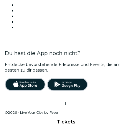
Veranstaltungsorte in Neu-Delhi
Heute
Morgen
Diese Woche
Dieses Wochenende
Du hast die App noch nicht?
Entdecke bevorstehende Erlebnisse und Events, die am
besten zu dir passen.
Allgemeine Geschäftsbedingungen
|
Datenschutzerklärung
|
Global
Privacy Policy
|
Cookie-Verwaltung
©2026 - Live Your City by Fever
Tickets