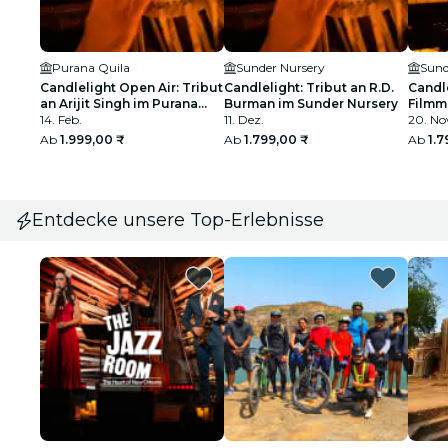
Purana Quila
Sunder Nursery
Sund
Candlelight Open Air: Tribut
Candlelight: Tribut an R.D.
Candle
an Arijit Singh im Purana
Burman im Sunder Nursery
Filmm
Quila
14. Feb.
11. Dez.
Nurse
20. No
Ab
1.999,00 ₹
Ab
1.799,00 ₹
Ab
1.7
Entdecke unsere Top-Erlebnisse