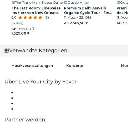
The Piano Man, Eldeco Center
Qutab Minar
Quta
The Jazz Room: Eine Reise
Premium Delhi Aravalli
Premi
ins Herz von New Orleans
Organic Cycle Tour – Ein
des Na
5.0
(3)
Blick auf das reale und
11. Aug. - 22. Okt.
Das er
11. Aug
ländliche Indien
16. Aug.
Ab
2.567,50 ₹
Ab
3.5
Ab
1.699,00 ₹
1.529,00 ₹
Verwandte Kategorien
Musikveranstaltungen
Konzerte
Mus
Über Live Your City by Fever
Presse
Wir stellen ein!
Geschenkgutscheine
Hilfe-Center
Partner werden