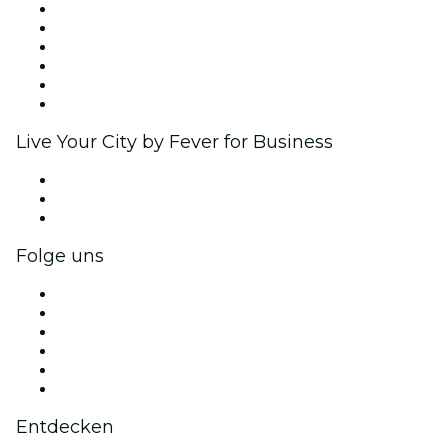
Fever Zone
Veröffentliche dein Event
Firmenevents & -vorteile
Affiliate-Programm
Botschafter & Influencer-Programm
Markenpartnerschaften
Live Your City by Fever for Business
Privatveranstaltungen & Gruppentickets
Firmenvorteile
Firmengeschenkkarten und -gutscheine
Folge uns
Facebook
X (Twitter)
Instagram
TikTok
LinkedIn
YouTube
Entdecken