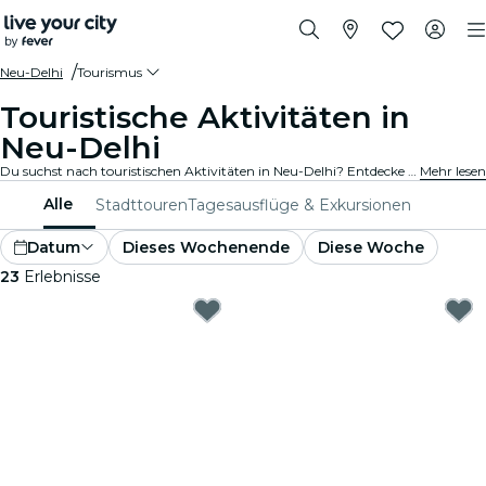
Neu-Delhi
Tourismus
Touristische Aktivitäten in
Neu-Delhi
Du suchst nach touristischen Aktivitäten in Neu-Delhi? Entdecke Neu-Delhi – mach dich bereit für ein Abenteuer nach dem anderen mit diesen spannenden Erlebnissen, die speziell für Touristen entwickelt wurden. Erlebe das Beste von Neu-Delhi !
Mehr lesen
Alle
Stadttouren
Tagesausflüge & Exkursionen
Datum
Dieses Wochenende
Diese Woche
23
Erlebnisse