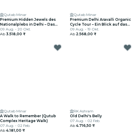
Qutab Minar
Qutab Minar
Premium Hidden Jewels des
Premium Delhi Aravalli Organic
Nationalplebs in Delhi – Das
Cycle Tour – Ein Blick auf das
erste Kapitel Delhis
09 Aug. - 20 Okt.
reale und ländliche Indien
09 Aug. - 19 Okt.
Ab
3.518,00 ₹
Ab
2.568,00 ₹
Qutab Minar
RK Ashram
A Walk to Remember (Qutub
Old Delhi's Belly
Complex Heritage Walk)
07 Aug. - 02 Feb.
07 Aug. - 02 Feb.
Ab
4.716,50 ₹
Ab
4.181,00 ₹