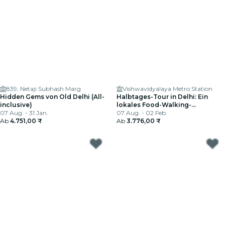
839, Netaji Subhash Marg
Vishwavidyalaya Metro Station
Hidden Gems von Old Delhi (All-
Halbtages-Tour in Delhi: Ein
inclusive)
lokales Food-Walking-
07 Aug. - 31 Jan.
Abenteuer
07 Aug. - 02 Feb.
Ab
4.751,00 ₹
Ab
3.776,00 ₹