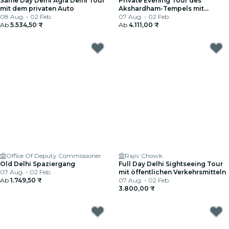
Same Day Delhi Agra Delhi Tour
Private Evening Tour des
mit dem privaten Auto
Akshardham-Tempels mit
08 Aug. - 02 Feb.
Musikalischem Brunnen Show
07 Aug. - 02 Feb.
Ab
5.534,50 ₹
Ab
4.111,00 ₹
Office Of Deputy Commissioner
Rajiv Chowk
Old Delhi Spaziergang
Full Day Delhi Sightseeing Tour
07 Aug. - 02 Feb.
mit öffentlichen Verkehrsmitteln
Ab
1.749,50 ₹
07 Aug. - 02 Feb.
3.800,00 ₹