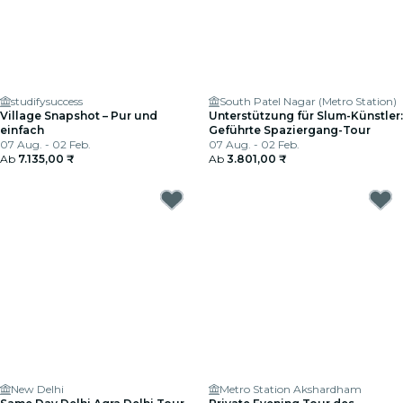
studifysuccess
South Patel Nagar (Metro Station)
Village Snapshot – Pur und
Unterstützung für Slum-Künstler:
einfach
Geführte Spaziergang-Tour
07 Aug. - 02 Feb.
07 Aug. - 02 Feb.
Ab
7.135,00 ₹
Ab
3.801,00 ₹
New Delhi
Metro Station Akshardham