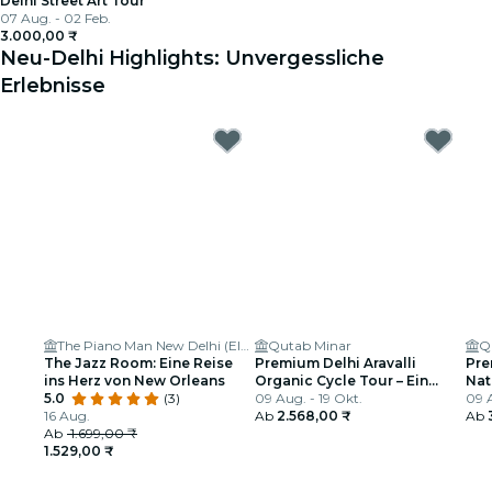
Delhi Street Art Tour
07 Aug. - 02 Feb.
3.000,00 ₹
Neu-Delhi Highlights: Unvergessliche
Erlebnisse
The Piano Man New Delhi (Eldeco Centre)
Qutab Minar
Q
The Jazz Room: Eine Reise
Premium Delhi Aravalli
Pre
ins Herz von New Orleans
Organic Cycle Tour – Ein
Nat
5.0
(3)
Blick auf das reale und
09 Aug. - 19 Okt.
ers
09 
16 Aug.
ländliche Indien
Ab
2.568,00 ₹
Ab
Ab
1.699,00 ₹
1.529,00 ₹