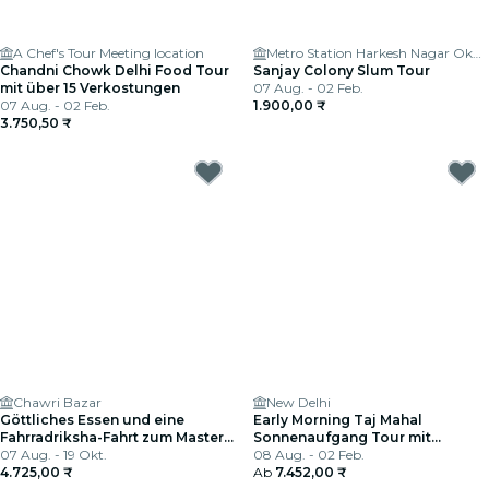
A Chef's Tour Meeting location
Metro Station Harkesh Nagar Okhla
Chandni Chowk Delhi Food Tour
Sanjay Colony Slum Tour
mit über 15 Verkostungen
07 Aug. - 02 Feb.
07 Aug. - 02 Feb.
1.900,00 ₹
3.750,50 ₹
Chawri Bazar
New Delhi
Göttliches Essen und eine
Early Morning Taj Mahal
Fahrradriksha-Fahrt zum Masterji
Sonnenaufgang Tour mit
Kee Haveli
07 Aug. - 19 Okt.
Eintrittsgeldern von Delhi
08 Aug. - 02 Feb.
4.725,00 ₹
Ab
7.452,00 ₹