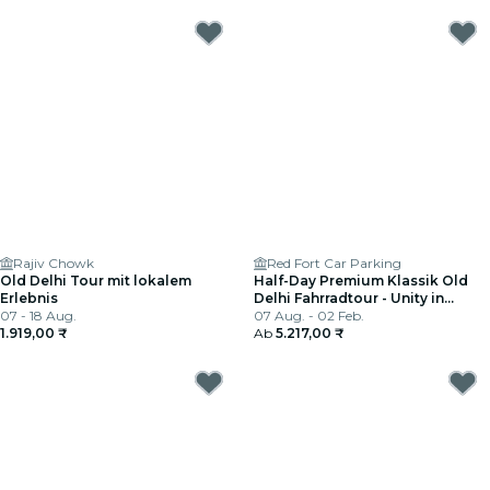
Rajiv Chowk
Red Fort Car Parking
Old Delhi Tour mit lokalem
Half-Day Premium Klassik Old
Erlebnis
Delhi Fahrradtour - Unity in
07 - 18 Aug.
Diversity
07 Aug. - 02 Feb.
1.919,00 ₹
Ab
5.217,00 ₹