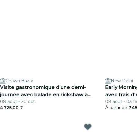
Chawri Bazar
New Delhi
Visite gastronomique d'une demi-
Early Mornin
journée avec balade en rickshaw à
avec frais d
08 août - 20 oct.
08 août - 03 fé
vélo au Masterji Kee Haveli
4 725,00 ₹
À partir de
7 4