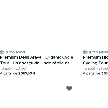
Qutab Minar
Qutab Mina
Premium Delhi Aravalli Organic Cycle
Premium Hid
Tour - Un aperçu de l'Inde réelle et
Cycling Tour
10 août - 20 oct.
10 août - 21 oct
rurale
Delhi
À partir de
2 567,50 ₹
À partir de
3 5