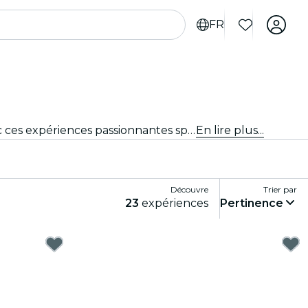
FR
Tu cherches des activités à faire à New Delhi pour les touristes ? Découvre New Delhi une aventure à la fois avec ces expériences passionnantes spécialement conçues pour les touristes. Découvre les meilleures choses à faire !
En lire plus...
Découvre
Trier par
23
expériences
Pertinence