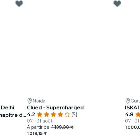
Noida
Gur
Delhi
Glued - Supercharged
ISKAT
4.2
(5)
4.8
hapitre de
07 - 31 août
07 - 31
À partir de
1 199,00 ₹
1 000,
1 019,15 ₹