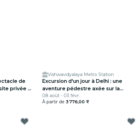
Vishwavidyalaya Metro Station
ctacle de
Excursion d'un jour à Delhi : une
ite privée le
aventure pédestre axée sur la
08 août - 03 févr.
nourriture locale
À partir de
3 776,00 ₹