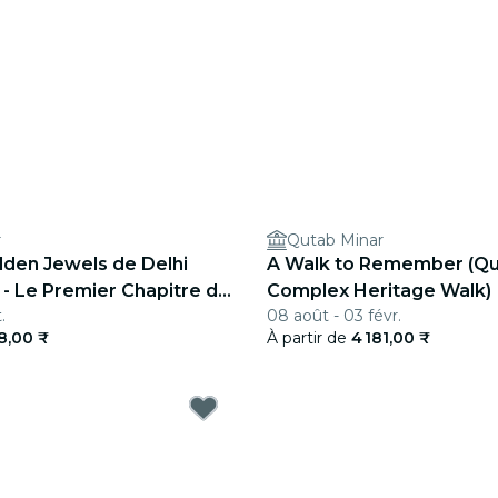
r
Qutab Minar
den Jewels de Delhi
A Walk to Remember (Q
 - Le Premier Chapitre de
Complex Heritage Walk)
.
08 août - 03 févr.
18,00 ₹
À partir de
4 181,00 ₹