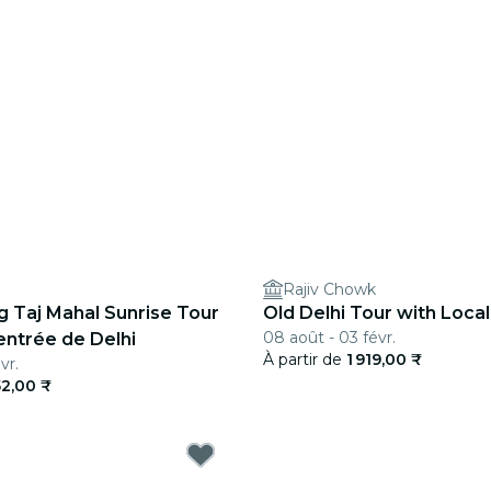
Rajiv Chowk
g Taj Mahal Sunrise Tour
Old Delhi Tour with Loca
08 août - 03 févr.
'entrée de Delhi
À partir de
1 919,00 ₹
vr.
52,00 ₹