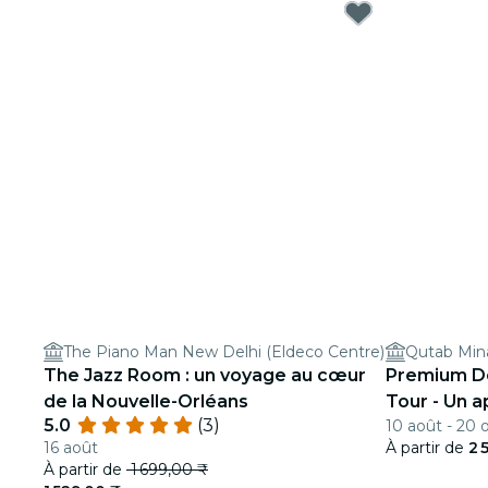
The Piano Man New Delhi (Eldeco Centre)
Qutab Min
The Jazz Room : un voyage au cœur
Premium Del
de la Nouvelle-Orléans
Tour - Un a
5.0
(3)
10 août - 20 o
rurale
16 août
À partir de
2 
À partir de
1 699,00 ₹