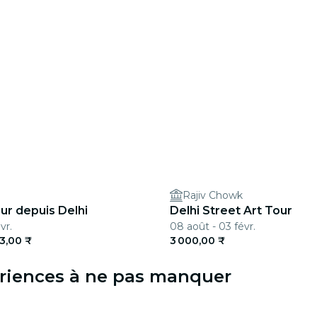
Rajiv Chowk
ur depuis Delhi
Delhi Street Art Tour
vr.
08 août - 03 févr.
13,00 ₹
3 000,00 ₹
ériences à ne pas manquer