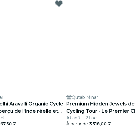
ar
Qutab Minar
hi Aravalli Organic Cycle
Premium Hidden Jewels de 
perçu de l'Inde réelle et
Cycling Tour - Le Premier C
ct.
10 août - 21 oct.
Delhi
567,50 ₹
À partir de
3 518,00 ₹