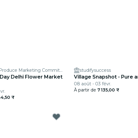
Agricultural Produce Marketing Committee
studifysuccess
-Day Delhi Flower Market
Village Snapshot - Pure 
08 août - 03 févr.
À partir de
7 135,00 ₹
vr.
44,50 ₹