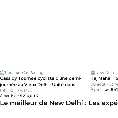
Red Fort Car Parking
New Delhi
Cassidy Tournée cycliste d'une demi-
Taj Mahal To
08 août - 03 fé
journée au Vieux Delhi - Unité dans la
À partir de
9 4
08 août - 03 févr.
diversité
À partir de
5 216,00 ₹
Le meilleur de New Delhi : Les exp