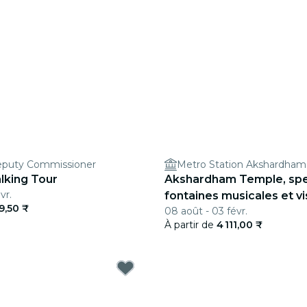
eputy Commissioner
Metro Station Akshardham
lking Tour
Akshardham Temple, spe
vr.
fontaines musicales et vis
9,50 ₹
08 août - 03 févr.
soir
À partir de
4 111,00 ₹