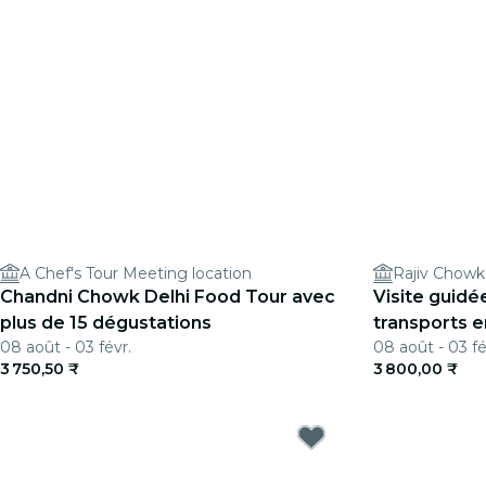
A Chef's Tour Meeting location
Rajiv Chowk
Chandni Chowk Delhi Food Tour avec
Visite guidée
plus de 15 dégustations
transports 
08 août - 03 févr.
08 août - 03 fé
3 750,50 ₹
3 800,00 ₹