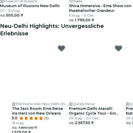
Museum of Illusions
Noida
Museum of Illusions New Delhi
Shiva Immersive - Eine Show von
07 - 31 Aug.
theatralischer Grandeur
Ab
500,00 ₹
11 Aug. - 11 Okt.
Ab
1.799,00 ₹
Neu-Delhi Highlights: Unvergessliche
Erlebnisse
The Piano Man New Delhi (Eldeco Centre)
Qutab Minar
Q
The Jazz Room: Eine Reise
Premium Delhi Aravalli
Pre
ins Herz von New Orleans
Organic Cycle Tour – Ein
Nat
5.0
(3)
Blick auf das reale und
09 Aug. - 20 Okt.
ers
09 
16 Aug.
ländliche Indien
Ab
2.567,50 ₹
Ab
Ab
1.699,00 ₹
1.529,00 ₹