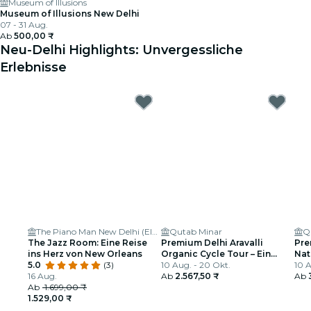
Museum of Illusions
Museum of Illusions New Delhi
07 - 31 Aug.
Ab
500,00 ₹
Neu-Delhi Highlights: Unvergessliche
Erlebnisse
The Piano Man New Delhi (Eldeco Centre)
Qutab Minar
Q
The Jazz Room: Eine Reise
Premium Delhi Aravalli
Pre
ins Herz von New Orleans
Organic Cycle Tour – Ein
Nat
5.0
(3)
Blick auf das reale und
10 Aug. - 20 Okt.
ers
10 A
16 Aug.
ländliche Indien
Ab
2.567,50 ₹
Ab
Ab
1.699,00 ₹
1.529,00 ₹