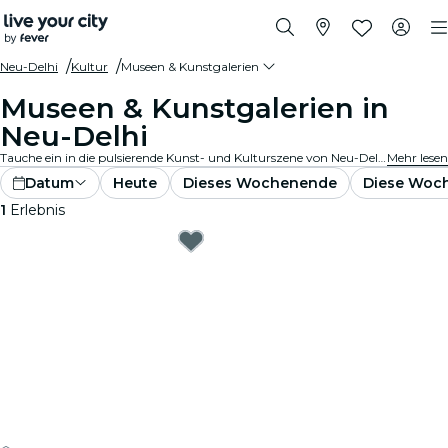
Neu-Delhi
Kultur
Museen & Kunstgalerien
Museen & Kunstgalerien in
Neu-Delhi
Tauche ein in die pulsierende Kunst- und Kulturszene von Neu-Delhi mit Besuchen in renommierten Kunstgalerien und Museen. Bestaune vielfältige Sammlungen und Ausstellungen, die inspirieren und fesseln.
Mehr lesen
Datum
Heute
Dieses Wochenende
Diese Woc
1
Erlebnis