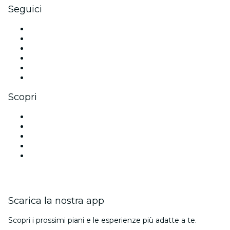
Seguici
Facebook
X (Twitter)
Instagram
TikTok
LinkedIn
Youtube
Scopri
Luoghi a Nuova Delhi
Oggi
Domani
Questa settimana
Questo fine settimana
Scarica la nostra app
Scopri i prossimi piani e le esperienze più adatte a te.