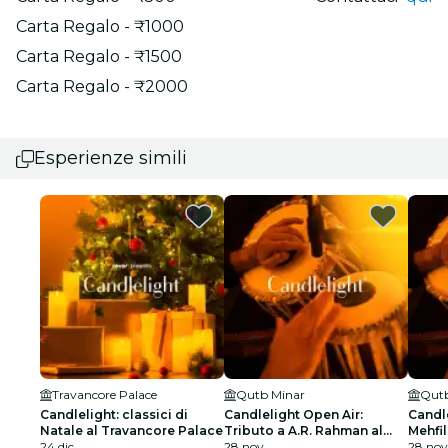
Carta Regalo - ₹1000
Carta Regalo - ₹1500
Carta Regalo - ₹2000
Esperienze simili
Travancore Palace
Qutb Minar
Qutb
Candlelight: classici di
Candlelight Open Air:
Candle
Natale al Travancore Palace
Tributo a A.R. Rahman al
Mehfil
24 dic
Qutub Minar
28 nov
28 nov