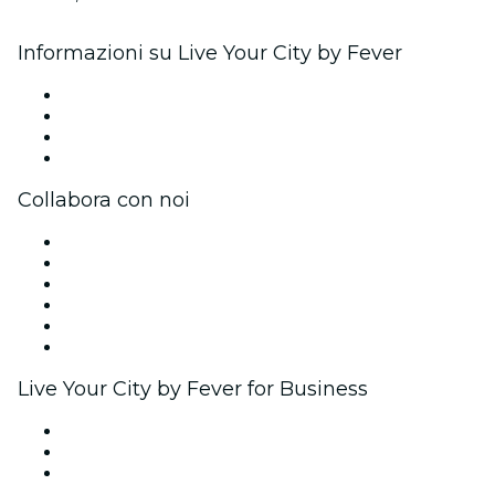
Informazioni su Live Your City by Fever
Stampa
Unisciti al team
Carte regalo
Centro assistenza
Collabora con noi
Gestisci il tuo evento
Pubblica il tuo evento
Eventi aziendali & benefit
Programma di affiliazione
Programma Ambassador e Influencer
Brand partnership
Live Your City by Fever for Business
Eventi privati e biglietti di gruppo
Benefit aziendali
Gift card e voucher aziendali