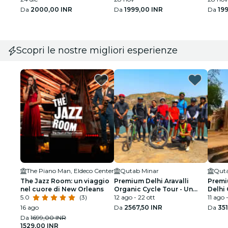
Da
2000,00 INR
Da
1999,00 INR
Da
19
Scopri le nostre migliori esperienze
The Piano Man, Eldeco Center
Qutab Minar
Quta
The Jazz Room: un viaggio
Premium Delhi Aravalli
Premi
nel cuore di New Orleans
Organic Cycle Tour - Un
Delhi 
5.0
(3)
assaggio dell'India reale e
12 ago - 22 ott
capito
11 ago 
rurale
16 ago
Da
2567,50 INR
Da
35
Da
1699,00 INR
1529,00 INR