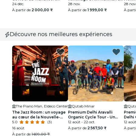
Palace
24 déc.
Qutub Minar
28 nov.
Minar
28 nov
À partir de
2 000,00 ₹
À partir de
1 999,00 ₹
À part
Découvre nos meilleures expériences
The Piano Man, Eldeco Center
Qutab Minar
Quta
The Jazz Room : un voyage
Premium Delhi Aravalli
Premi
au cœur de la Nouvelle-
Organic Cycle Tour - Un
Delhi 
Orléans
5.0
(3)
aperçu de l'Inde réelle et
12 août - 22 oct.
Premi
12 août
rurale
16 août
À partir de
2 567,50 ₹
À part
À partir de
1 699,00 ₹