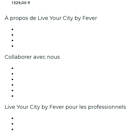
1 529,00 ₹
À propos de Live Your City by Fever
Presse
Travailler chez Fever
Cartes-cadeaux
Centre d'aide
Collaborer avec nous
Fever Zone
Publiez votre événement
Événements d'entreprise et avantages
Programme d'affiliation
Programme d'ambassadeurs et d'influenceurs
Partenariats avec des marques
Live Your City by Fever pour les professionnels
Événements privés et billets de groupe
Avantages pour les entreprises
Coupons et cartes cadeaux pour les entreprises