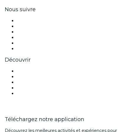
Nous suivre
Facebook
X (Twitter)
Instagram
TikTok
LinkedIn
Youtube
Découvrir
Lieux d'événements à New Delhi
Aujourd'hui
Demain
Cette semaine
Ce week-end
Téléchargez notre application
Découvrez les meilleures activités et expériences pour