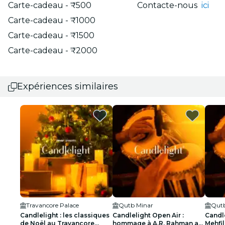
Carte-cadeau - ₹500
Contacte-nous
ici
Carte-cadeau - ₹1000
Carte-cadeau - ₹1500
Carte-cadeau - ₹2000
Expériences similaires
Travancore Palace
Qutb Minar
Qutb
Candlelight : les classiques
Candlelight Open Air :
Candle
de Noël au Travancore
hommage à A.R. Rahman au
Mehfi