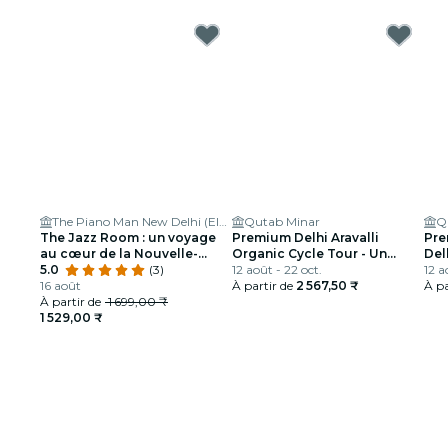
The Piano Man New Delhi (Eldeco Centre)
Qutab Minar
Q
The Jazz Room : un voyage
Premium Delhi Aravalli
Pre
au cœur de la Nouvelle-
Organic Cycle Tour - Un
Del
Orléans
5.0
(3)
aperçu de l'Inde réelle et
12 août - 22 oct.
Pre
12 a
16 août
rurale
À partir de
2 567,50 ₹
À pa
À partir de
1 699,00 ₹
1 529,00 ₹