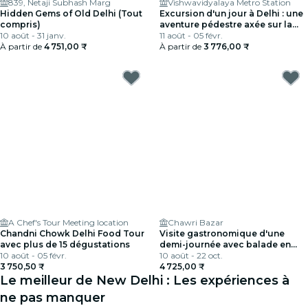
839, Netaji Subhash Marg
Vishwavidyalaya Metro Station
Hidden Gems of Old Delhi (Tout
Excursion d'un jour à Delhi : une
compris)
aventure pédestre axée sur la
10 août - 31 janv.
nourriture locale
11 août - 05 févr.
À partir de
4 751,00 ₹
À partir de
3 776,00 ₹
A Chef's Tour Meeting location
Chawri Bazar
Chandni Chowk Delhi Food Tour
Visite gastronomique d'une
avec plus de 15 dégustations
demi-journée avec balade en
10 août - 05 févr.
rickshaw à vélo au Masterji Kee
10 août - 22 oct.
3 750,50 ₹
Haveli
4 725,00 ₹
Le meilleur de New Delhi : Les expériences à
ne pas manquer