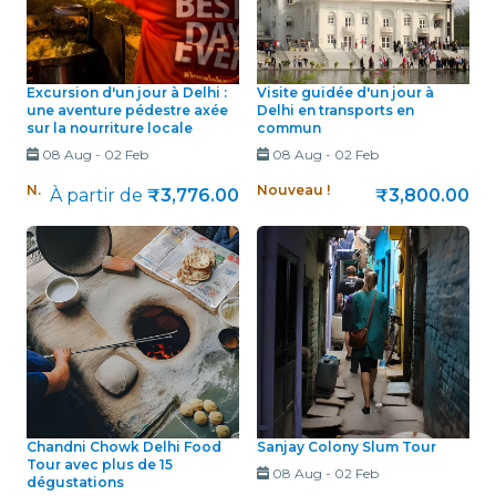
Excursion d'un jour à Delhi :
Visite guidée d'un jour à
une aventure pédestre axée
Delhi en transports en
sur la nourriture locale
commun
08 Aug
-
02 Feb
08 Aug
-
02 Feb
Nouveau !
Nouveau !
À partir de
₹3,776.00
₹3,800.00
Chandni Chowk Delhi Food
Sanjay Colony Slum Tour
Tour avec plus de 15
08 Aug
-
02 Feb
dégustations