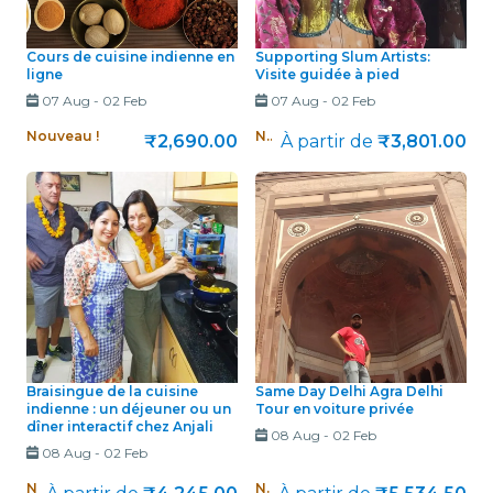
Cours de cuisine indienne en
Supporting Slum Artists:
ligne
Visite guidée à pied
07 Aug
-
02 Feb
07 Aug
-
02 Feb
Nouveau !
Nouveau !
₹2,690.00
À partir de
₹3,801.00
Braisingue de la cuisine
Same Day Delhi Agra Delhi
indienne : un déjeuner ou un
Tour en voiture privée
dîner interactif chez Anjali
08 Aug
-
02 Feb
08 Aug
-
02 Feb
Nouveau !
Nouveau !