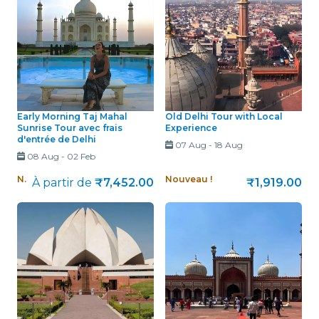
Early Morning Taj Mahal
Old Delhi Tour with Local
Sunrise Tour avec frais
Experience
d'entrée de Delhi
07 Aug
-
18 Aug
08 Aug
-
02 Feb
Nouveau !
Nouveau !
À partir de
₹7,452.00
₹1,919.00