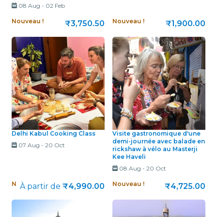
08 Aug
-
02 Feb
Nouveau !
Nouveau !
₹3,750.50
₹1,900.00
Delhi Kabul Cooking Class
Visite gastronomique d'une
demi-journée avec balade en
07 Aug
-
20 Oct
rickshaw à vélo au Masterji
Kee Haveli
08 Aug
-
20 Oct
Nouveau !
Nouveau !
À partir de
₹4,990.00
₹4,725.00