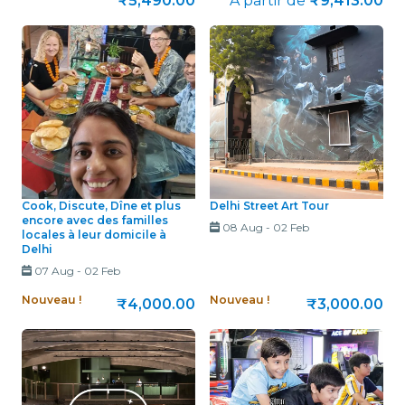
₹5,490.00
À partir de
₹9,413.00
Cook, Discute, Dîne et plus
Delhi Street Art Tour
encore avec des familles
08 Aug
-
02 Feb
locales à leur domicile à
Delhi
07 Aug
-
02 Feb
Nouveau !
Nouveau !
₹4,000.00
₹3,000.00