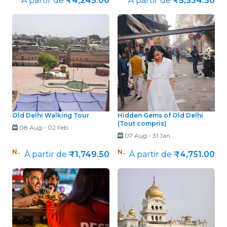
À partir de
₹4,245.00
À partir de
₹5,534.50
Old Delhi Walking Tour
Hidden Gems of Old Delhi
(Tout compris)
08 Aug
-
02 Feb
07 Aug
-
31 Jan
Nouveau !
Nouveau !
À partir de
₹1,749.50
À partir de
₹4,751.00