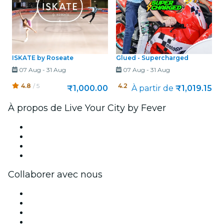
ISKATE by Roseate
Glued - Supercharged
07 Aug
-
31 Aug
07 Aug
-
31 Aug
4.8
/ 5
4.2
/ 5
₹1,000.00
À partir de
₹1,019.15
À propos de Live Your City by Fever
Presse
Travailler chez Fever
Cartes-cadeaux
Centre d'aide
Collaborer avec nous
Fever Zone
Publiez votre événement
Événements d'entreprise et avantages
Programme d'affiliation