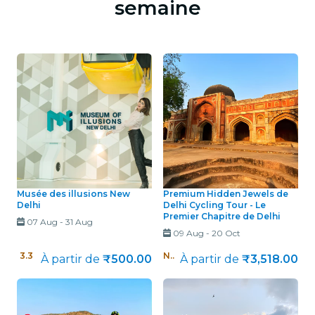
semaine
Musée des illusions New
Premium Hidden Jewels de
Delhi
Delhi Cycling Tour - Le
Premier Chapitre de Delhi
07 Aug
-
31 Aug
09 Aug
-
20 Oct
3.3
/ 5
Nouveau !
À partir de
₹500.00
À partir de
₹3,518.00