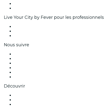
Programme d'ambassadeurs et d'influenceurs
Partenariats avec des marques
Live Your City by Fever pour les professionnels
Événements privés et billets de groupe
Avantages pour les entreprises
Coupons et cartes cadeaux pour les entreprises
Nous suivre
Facebook
X (Twitter)
Instagram
TikTok
LinkedIn
Youtube
Découvrir
Lieux d'événements à New Delhi
Aujourd'hui
Demain