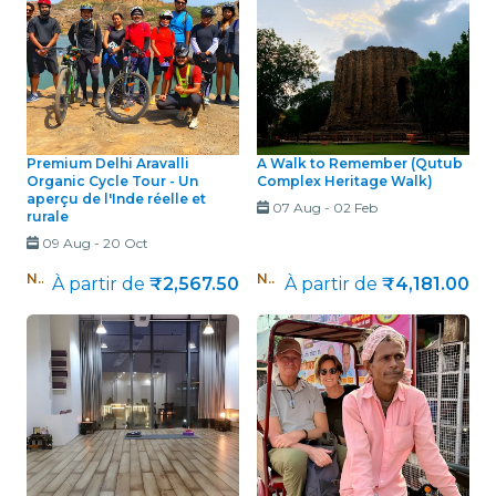
Premium Delhi Aravalli
A Walk to Remember (Qutub
Organic Cycle Tour - Un
Complex Heritage Walk)
aperçu de l'Inde réelle et
07 Aug
-
02 Feb
rurale
09 Aug
-
20 Oct
Nouveau !
Nouveau !
À partir de
₹2,567.50
À partir de
₹4,181.00