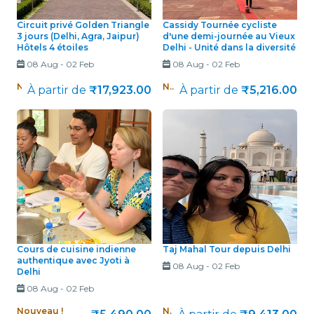
Circuit privé Golden Triangle
Cassidy Tournée cycliste
3 jours (Delhi, Agra, Jaipur)
d'une demi-journée au Vieux
Hôtels 4 étoiles
Delhi - Unité dans la diversité
08 Aug
-
02 Feb
08 Aug
-
02 Feb
Nouveau !
Nouveau !
À partir de
₹17,923.00
À partir de
₹5,216.00
Cours de cuisine indienne
Taj Mahal Tour depuis Delhi
authentique avec Jyoti à
08 Aug
-
02 Feb
Delhi
08 Aug
-
02 Feb
Nouveau !
Nouveau !