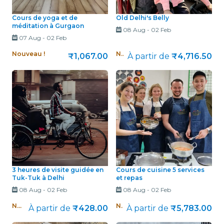
Cours de yoga et de
Old Delhi's Belly
méditation à Gurgaon
08 Aug
-
02 Feb
07 Aug
-
02 Feb
Nouveau !
Nouveau !
₹1,067.00
À partir de
₹4,716.50
3 heures de visite guidée en
Cours de cuisine 5 services
Tuk-Tuk à Delhi
et repas
08 Aug
-
02 Feb
08 Aug
-
02 Feb
Nouveau !
Nouveau !
À partir de
₹428.00
À partir de
₹5,783.00